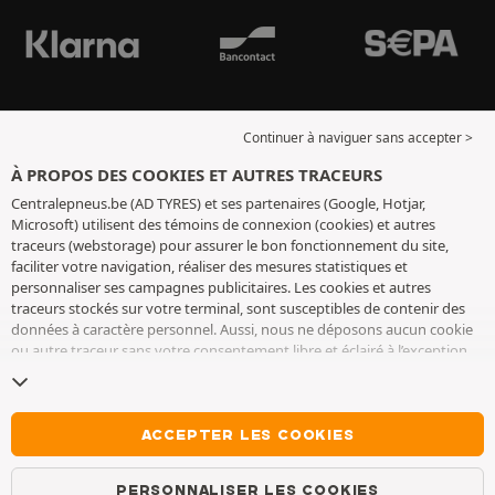
Continuer à naviguer sans accepter >
À PROPOS DES COOKIES ET AUTRES TRACEURS
Centralepneus.be (AD TYRES) et ses partenaires (Google, Hotjar,
Microsoft) utilisent des témoins de connexion (cookies) et autres
traceurs (webstorage) pour assurer le bon fonctionnement du site,
faciliter votre navigation, réaliser des mesures statistiques et
personnaliser ses campagnes publicitaires. Les cookies et autres
traceurs stockés sur votre terminal, sont susceptibles de contenir des
données à caractère personnel. Aussi, nous ne déposons aucun cookie
ou autre traceur sans votre consentement libre et éclairé à l’exception
de ceux indispensables pour le fonctionnement du site. Nous
conservons votre choix pendant 6 mois. Vous pouvez retirer votre
consentement à tout moment en vous rendant sur la
page cookies et
autres traceurs
. Vous pouvez choisir de continuer à naviguer sans
ACCEPTER LES COOKIES
accepter le dépôt de cookies ou autres traceurs. Le refus ne fait pas
obstacle à l’accès aux services AD TYRES. Pour plus d’informations, nous
PERSONNALISER LES COOKIES