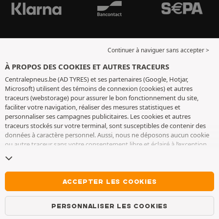
Continuer à naviguer sans accepter >
À PROPOS DES COOKIES ET AUTRES TRACEURS
Centralepneus.be (AD TYRES) et ses partenaires (Google, Hotjar,
Microsoft) utilisent des témoins de connexion (cookies) et autres
traceurs (webstorage) pour assurer le bon fonctionnement du site,
faciliter votre navigation, réaliser des mesures statistiques et
personnaliser ses campagnes publicitaires. Les cookies et autres
traceurs stockés sur votre terminal, sont susceptibles de contenir des
données à caractère personnel. Aussi, nous ne déposons aucun cookie
ou autre traceur sans votre consentement libre et éclairé à l’exception
de ceux indispensables pour le fonctionnement du site. Nous
conservons votre choix pendant 6 mois. Vous pouvez retirer votre
consentement à tout moment en vous rendant sur la
page cookies et
autres traceurs
. Vous pouvez choisir de continuer à naviguer sans
ACCEPTER LES COOKIES
accepter le dépôt de cookies ou autres traceurs. Le refus ne fait pas
obstacle à l’accès aux services AD TYRES. Pour plus d’informations, nous
PERSONNALISER LES COOKIES
vous invitons à consulter
la page cookies et autres traceurs
.