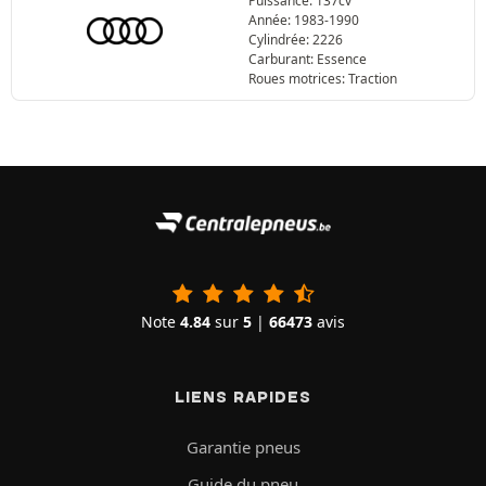
Puissance: 137cv
Année: 1983-1990
Cylindrée: 2226
Carburant: Essence
Roues motrices: Traction
Note
4.84
sur
5
|
66473
avis
LIENS RAPIDES
Garantie pneus
Guide du pneu