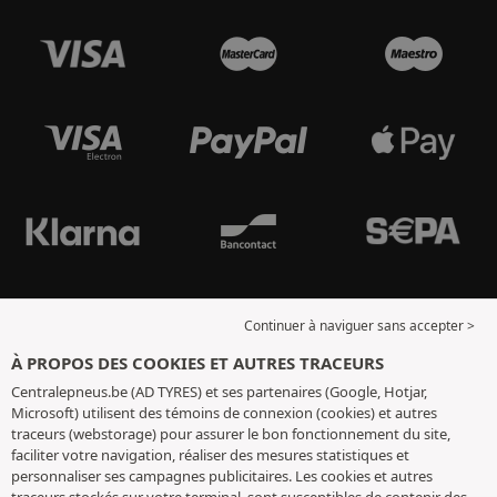
Continuer à naviguer sans accepter >
À PROPOS DES COOKIES ET AUTRES TRACEURS
Centralepneus.be (AD TYRES) et ses partenaires (Google, Hotjar,
Microsoft) utilisent des témoins de connexion (cookies) et autres
traceurs (webstorage) pour assurer le bon fonctionnement du site,
faciliter votre navigation, réaliser des mesures statistiques et
personnaliser ses campagnes publicitaires. Les cookies et autres