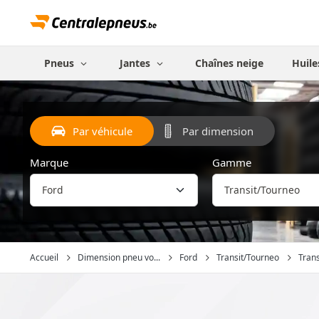
Pneus
Jantes
Chaînes neige
Huile
Par véhicule
Par dimension
Marque
Gamme
Accueil
Dimension pneu vo...
Ford
Transit/Tourneo
Trans