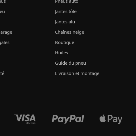
eus
Pneus auto
neu
Jantes tôle
Jantes alu
garage
Chaînes neige
gales
Boutique
Huiles
Guide du pneu
ité
Livraison et montage