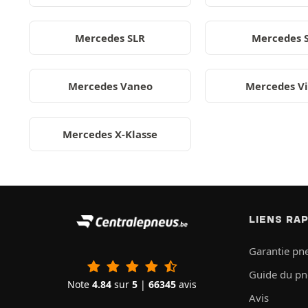
Mercedes SLR
Mercedes 
Mercedes Vaneo
Mercedes V
Mercedes X-Klasse
LIENS RA
Garantie pn
Guide du p
Note
4.84
sur
5
|
66345
avis
Avis