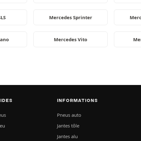
SLS
Mercedes Sprinter
Merc
iano
Mercedes Vito
Me
PIDES
INFORMATIONS
eus
Pneus auto
neu
Jantes tôle
Jantes alu