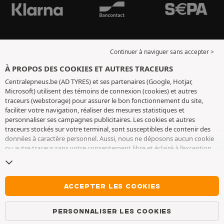
Continuer à naviguer sans accepter >
À PROPOS DES COOKIES ET AUTRES TRACEURS
Centralepneus.be (AD TYRES) et ses partenaires (Google, Hotjar,
Microsoft) utilisent des témoins de connexion (cookies) et autres
traceurs (webstorage) pour assurer le bon fonctionnement du site,
faciliter votre navigation, réaliser des mesures statistiques et
personnaliser ses campagnes publicitaires. Les cookies et autres
traceurs stockés sur votre terminal, sont susceptibles de contenir des
données à caractère personnel. Aussi, nous ne déposons aucun cookie
ou autre traceur sans votre consentement libre et éclairé à l’exception
de ceux indispensables pour le fonctionnement du site. Nous
conservons votre choix pendant 6 mois. Vous pouvez retirer votre
consentement à tout moment en vous rendant sur la
page cookies et
autres traceurs
. Vous pouvez choisir de continuer à naviguer sans
ACCEPTER LES COOKIES
accepter le dépôt de cookies ou autres traceurs. Le refus ne fait pas
obstacle à l’accès aux services AD TYRES. Pour plus d’informations, nous
PERSONNALISER LES COOKIES
vous invitons à consulter
la page cookies et autres traceurs
.