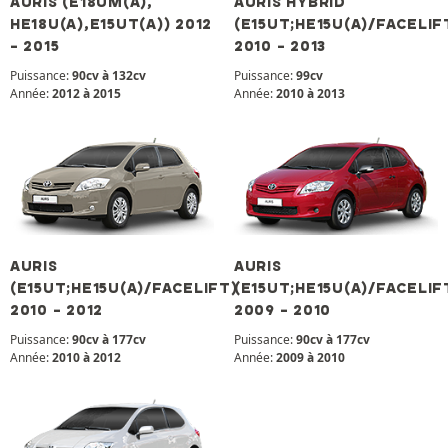
AURIS (E18UM(A),
AURIS HYBRID
HE18U(A),E15UT(A)) 2012
(E15UT;HE15U(A)/FACELIF
- 2015
2010 - 2013
Puissance:
90cv à 132cv
Puissance:
99cv
Année:
2012 à 2015
Année:
2010 à 2013
AURIS
AURIS
(E15UT;HE15U(A)/FACELIFT)
(E15UT;HE15U(A)/FACELIF
2010 - 2012
2009 - 2010
Puissance:
90cv à 177cv
Puissance:
90cv à 177cv
Année:
2010 à 2012
Année:
2009 à 2010