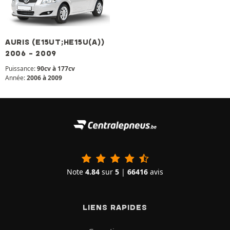
AURIS (E15UT;HE15U(A))
2006 - 2009
Puissance:
90cv à 177cv
Année:
2006 à 2009
Note
4.84
sur
5
|
66416
avis
LIENS RAPIDES