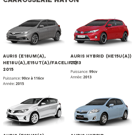
AURIS (E18UM(A),
AURIS HYBRID (HE15U(A))
HE18U(A),E15UT(A)/FACELIFT)
2013
2015
Puissance:
99cv
Année:
2013
Puissance:
90cv à 116cv
Année:
2015