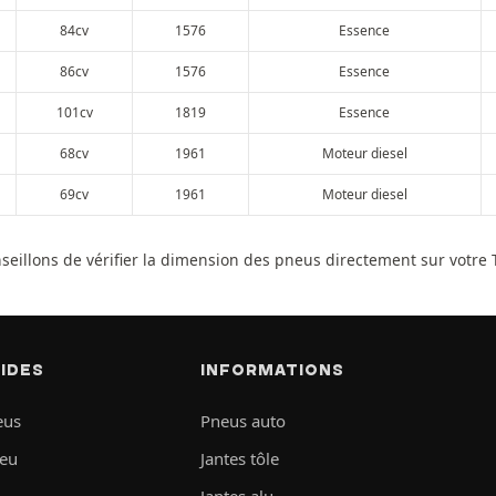
84cv
1576
Essence
86cv
1576
Essence
101cv
1819
Essence
68cv
1961
Moteur diesel
69cv
1961
Moteur diesel
nseillons de vérifier la dimension des pneus directement sur votre 
PIDES
INFORMATIONS
eus
Pneus auto
neu
Jantes tôle