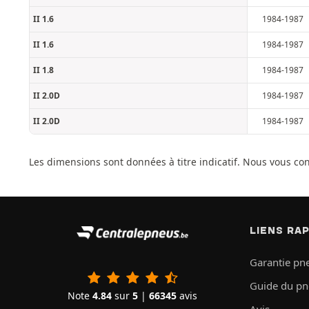
II 1.6
1984-1987
II 1.6
1984-1987
II 1.8
1984-1987
II 2.0D
1984-1987
II 2.0D
1984-1987
Les dimensions sont données à titre indicatif. Nous vous co
LIENS RA
Garantie pn
Guide du p
Note
4.84
sur
5
|
66345
avis