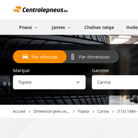
Pneus
Jantes
Chaînes neige
Huile
Par véhicule
Par dimension
Marque
Gamme
Accueil
Dimension pneu vo...
Toyota
Carina
(T15) 1984 -