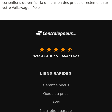
conseillons de vérifier la dimension des pneus directement sur
votre Volkswagen Polo
Note
4.84
sur
5
|
66473
avis
LIENS RAPIDES
Garantie pneus
Guide du pneu
Avis
Inscription garage