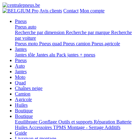
Pro
Avis clients
Contact
Mon compte
Pneus
Pneus auto
Recherche par dimension
Recherche par marque
Recherche
par voiture
Pneus moto
Pneus quad
Pneus camion
Pneus agricole
Jantes
Jantes tôle
Jantes alu
Pack jantes + pneus
Pneus
Auto
Jantes
Moto
Quad
Chaînes neige
Camion
Agricole
Huiles
Boutique
Boutique
Equilibrage
Gonflage
Outils et supports
Réparation
Batterie
Huiles
Accessoires
TPMS
Montage - Serrage
Additifs
Guide
Livraison et montage