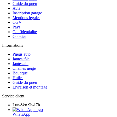
Guide du pneu
Avis
Inscription garage
Mentions légales
CGV
Pays
Confidentialité
Cookies
Informations
Pneus auto
Jantes tôle
Jantes alu
Chaînes neige
Boutique
Huiles
Guide du pneu
Livraison et montage
Service client
Lun-Ven 9h-17h
WhatsApp