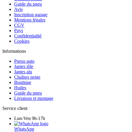
Guide du pneu
Avis
Inscription garage
Mentions légales
CGV
Pays
Confidentialité
Cookies
Informations
Pneus auto
Jantes tôle
Jantes alu
Chaînes neige
Boutique
Huiles
Guide du pneu
Livraison et montage
Service client
Lun-Ven 9h-17h
WhatsApp