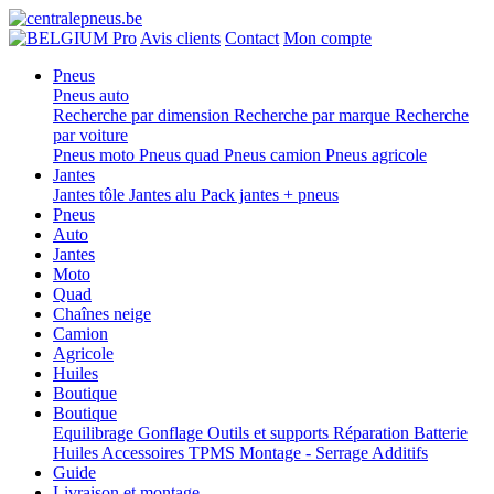
Pro
Avis clients
Contact
Mon compte
Pneus
Pneus auto
Recherche par dimension
Recherche par marque
Recherche
par voiture
Pneus moto
Pneus quad
Pneus camion
Pneus agricole
Jantes
Jantes tôle
Jantes alu
Pack jantes + pneus
Pneus
Auto
Jantes
Moto
Quad
Chaînes neige
Camion
Agricole
Huiles
Boutique
Boutique
Equilibrage
Gonflage
Outils et supports
Réparation
Batterie
Huiles
Accessoires
TPMS
Montage - Serrage
Additifs
Guide
Livraison et montage