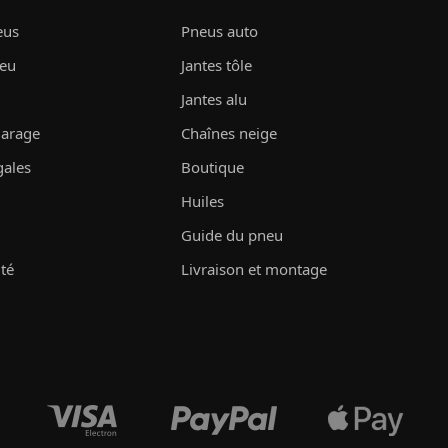
eus
Pneus auto
neu
Jantes tôle
Jantes alu
garage
Chaînes neige
gales
Boutique
Huiles
Guide du pneu
ité
Livraison et montage