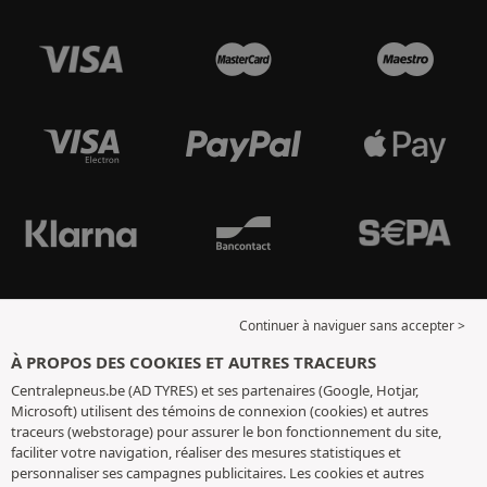
Continuer à naviguer sans accepter >
À PROPOS DES COOKIES ET AUTRES TRACEURS
Centralepneus.be (AD TYRES) et ses partenaires (Google, Hotjar,
Microsoft) utilisent des témoins de connexion (cookies) et autres
traceurs (webstorage) pour assurer le bon fonctionnement du site,
faciliter votre navigation, réaliser des mesures statistiques et
personnaliser ses campagnes publicitaires. Les cookies et autres