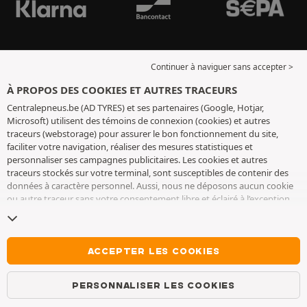
Continuer à naviguer sans accepter >
À PROPOS DES COOKIES ET AUTRES TRACEURS
Centralepneus.be (AD TYRES) et ses partenaires (Google, Hotjar,
Microsoft) utilisent des témoins de connexion (cookies) et autres
traceurs (webstorage) pour assurer le bon fonctionnement du site,
faciliter votre navigation, réaliser des mesures statistiques et
personnaliser ses campagnes publicitaires. Les cookies et autres
traceurs stockés sur votre terminal, sont susceptibles de contenir des
données à caractère personnel. Aussi, nous ne déposons aucun cookie
ou autre traceur sans votre consentement libre et éclairé à l’exception
de ceux indispensables pour le fonctionnement du site. Nous
conservons votre choix pendant 6 mois. Vous pouvez retirer votre
consentement à tout moment en vous rendant sur la
page cookies et
autres traceurs
. Vous pouvez choisir de continuer à naviguer sans
ACCEPTER LES COOKIES
accepter le dépôt de cookies ou autres traceurs. Le refus ne fait pas
obstacle à l’accès aux services AD TYRES. Pour plus d’informations, nous
PERSONNALISER LES COOKIES
vous invitons à consulter
la page cookies et autres traceurs
.