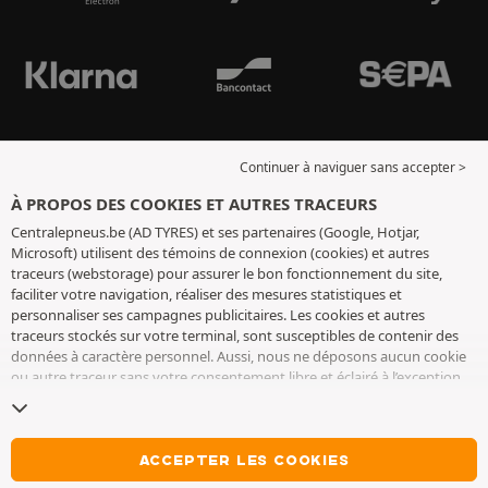
Continuer à naviguer sans accepter >
À PROPOS DES COOKIES ET AUTRES TRACEURS
Centralepneus.be (AD TYRES) et ses partenaires (Google, Hotjar,
Microsoft) utilisent des témoins de connexion (cookies) et autres
traceurs (webstorage) pour assurer le bon fonctionnement du site,
faciliter votre navigation, réaliser des mesures statistiques et
personnaliser ses campagnes publicitaires. Les cookies et autres
traceurs stockés sur votre terminal, sont susceptibles de contenir des
données à caractère personnel. Aussi, nous ne déposons aucun cookie
ou autre traceur sans votre consentement libre et éclairé à l’exception
de ceux indispensables pour le fonctionnement du site. Nous
conservons votre choix pendant 6 mois. Vous pouvez retirer votre
consentement à tout moment en vous rendant sur la
page cookies et
autres traceurs
. Vous pouvez choisir de continuer à naviguer sans
ACCEPTER LES COOKIES
accepter le dépôt de cookies ou autres traceurs. Le refus ne fait pas