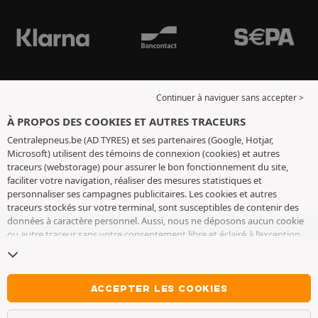
Continuer à naviguer sans accepter >
À PROPOS DES COOKIES ET AUTRES TRACEURS
Centralepneus.be (AD TYRES) et ses partenaires (Google, Hotjar,
Microsoft) utilisent des témoins de connexion (cookies) et autres
traceurs (webstorage) pour assurer le bon fonctionnement du site,
faciliter votre navigation, réaliser des mesures statistiques et
personnaliser ses campagnes publicitaires. Les cookies et autres
traceurs stockés sur votre terminal, sont susceptibles de contenir des
données à caractère personnel. Aussi, nous ne déposons aucun cookie
ou autre traceur sans votre consentement libre et éclairé à l’exception
de ceux indispensables pour le fonctionnement du site. Nous
conservons votre choix pendant 6 mois. Vous pouvez retirer votre
consentement à tout moment en vous rendant sur la
page cookies et
autres traceurs
. Vous pouvez choisir de continuer à naviguer sans
ACCEPTER LES COOKIES
accepter le dépôt de cookies ou autres traceurs. Le refus ne fait pas
obstacle à l’accès aux services AD TYRES. Pour plus d’informations, nous