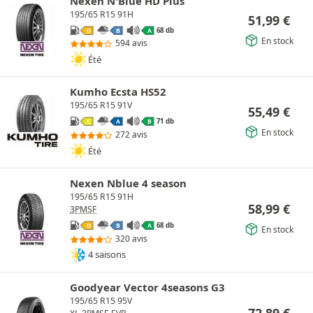
Nexen N'Blue HD Plus
195/65 R15 91H
51,99
€
68 db
D
B
A
En stock
594 avis
Été
Kumho Ecsta HS52
195/65 R15 91V
55,49
€
71 db
C
A
B
En stock
272 avis
Été
Nexen Nblue 4 season
195/65 R15 91H
58,99
€
3PMSF
68 db
D
B
A
En stock
320 avis
4 saisons
Goodyear Vector 4seasons G3
195/65 R15 95V