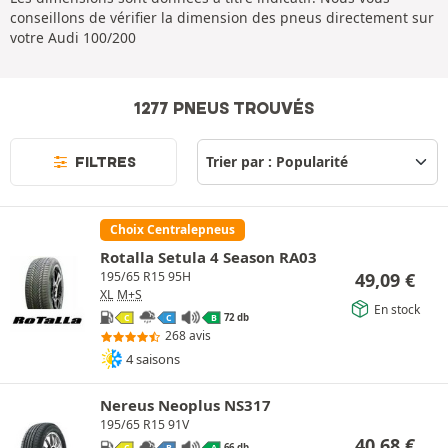
conseillons de vérifier la dimension des pneus directement sur
votre Audi 100/200
1277 PNEUS TROUVÉS
FILTRES
Choix Centralepneus
Rotalla Setula 4 Season RA03
49,09
€
195/65 R15 95H
XL
M+S
En stock
72 db
C
C
B
268 avis
4 saisons
Nereus Neoplus NS317
195/65 R15 91V
40,68
€
66 db