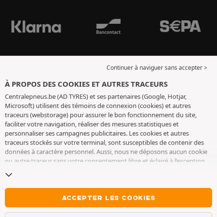
Continuer à naviguer sans accepter >
À PROPOS DES COOKIES ET AUTRES TRACEURS
Centralepneus.be (AD TYRES) et ses partenaires (Google, Hotjar,
Microsoft) utilisent des témoins de connexion (cookies) et autres
traceurs (webstorage) pour assurer le bon fonctionnement du site,
faciliter votre navigation, réaliser des mesures statistiques et
personnaliser ses campagnes publicitaires. Les cookies et autres
traceurs stockés sur votre terminal, sont susceptibles de contenir des
données à caractère personnel. Aussi, nous ne déposons aucun cookie
ou autre traceur sans votre consentement libre et éclairé à l’exception
de ceux indispensables pour le fonctionnement du site. Nous
conservons votre choix pendant 6 mois. Vous pouvez retirer votre
consentement à tout moment en vous rendant sur la
page cookies et
autres traceurs
. Vous pouvez choisir de continuer à naviguer sans
ACCEPTER LES COOKIES
accepter le dépôt de cookies ou autres traceurs. Le refus ne fait pas
obstacle à l’accès aux services AD TYRES. Pour plus d’informations, nous