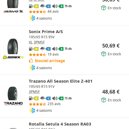
70 db
C
C
B
En stock
44 avis
4 saisons
Sonix Prime A/S
195/65 R15 95V
XL
3PMSF
50,69
€
70 db
C
C
B
En stock
19 avis
Nouvel arrivage
4 saisons
Trazano All Season Elite Z-401
195/65 R15 91V
48,68
€
3PMSF
72 db
C
C
B
En stock
235 avis
4 saisons
Rotalla Setula 4 Season RA03