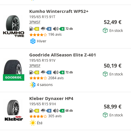
Kumho Wintercraft WP52+
195/65 R15 91T
52,49
€
3PMSF
72 db
C
B
B
En stock
196 avis
Hiver
Goodride AllSeason Elite Z-401
195/65 R15 91V
50,19
€
3PMSF
72 db
C
C
B
En stock
2084 avis
4 saisons
Kleber Dynaxer HP4
195/65 R15 91H
58,99
€
68 db
C
B
A
En stock
305 avis
Été