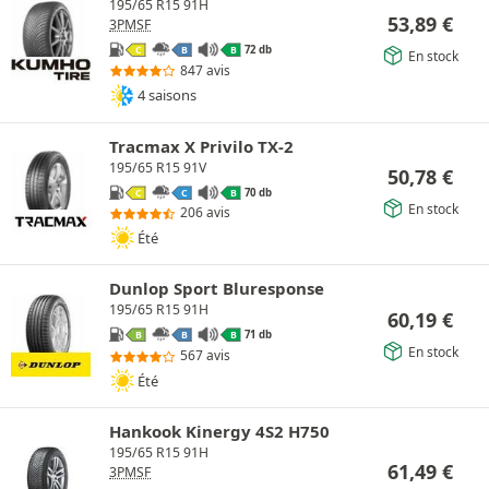
195/65 R15 91H
53,89
€
3PMSF
72 db
C
B
B
En stock
847 avis
4 saisons
Tracmax X Privilo TX-2
195/65 R15 91V
50,78
€
70 db
C
C
B
En stock
206 avis
Été
Dunlop Sport Bluresponse
195/65 R15 91H
60,19
€
71 db
B
B
B
En stock
567 avis
Été
Hankook Kinergy 4S2 H750
195/65 R15 91H
61,49
€
3PMSF