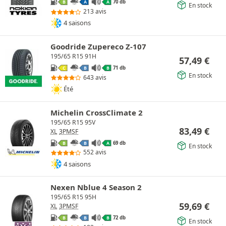
70 db
B
A
A
En stock
213 avis
4 saisons
Goodride Zupereco Z-107
195/65 R15 91H
57,49
€
71 db
C
B
B
En stock
643 avis
Été
Michelin CrossClimate 2
195/65 R15 95V
83,49
€
XL
3PMSF
69 db
B
B
A
En stock
552 avis
4 saisons
Nexen Nblue 4 Season 2
195/65 R15 95H
59,69
€
XL
3PMSF
72 db
B
B
B
En stock