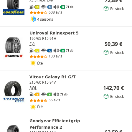
72,89
€
XL
3PMSF
EVR
71 db
C
B
B
En stock
608 avis
4 saisons
Uniroyal Rainexpert 5
195/65 R15 91H
59,39
€
EVc
71 db
C
A
B
En stock
130 avis
Été
Vitour Galaxy R1 G/T
215/60 R15 94V
142,70
€
RWL
72 db
E
B
En stock
55 avis
Été
Goodyear Efficientgrip
Performance 2