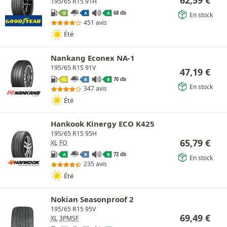
62,59
€
195/65 R15 91H
68 db
B
A
A
En stock
451 avis
Été
Nankang Econex NA-1
195/65 R15 91V
47,19
€
70 db
C
B
B
En stock
347 avis
Été
Hankook Kinergy ECO K425
195/65 R15 95H
65,79
€
XL
FO
72 db
A
B
B
En stock
235 avis
Été
Nokian Seasonproof 2
195/65 R15 95V
69,49
€
XL
3PMSF