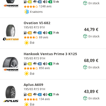
72 db
C
B
B
En stock
1248 avis
4 saisons
Ovation VI-682
195/65 R15 91V
44,79
€
71 db
D
C
B
En stock
69 avis
Été
Hankook Ventus Prime 3 K125
195/65 R15 91H
68,09
€
71 db
C
B
B
En stock
850 avis
Été
Aplus A609
195/65 R15 91H
43,89
€
71 db
D
C
B
En stock
134 avis
Été