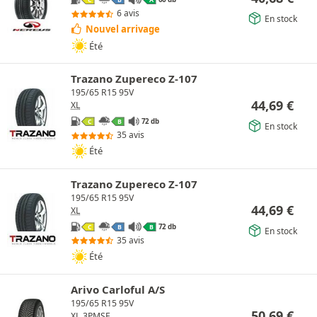
C
B
A
6 avis
En stock
Nouvel arrivage
Été
Trazano Zupereco Z-107
195/65 R15 95V
44,69
€
XL
72 db
C
B
En stock
35 avis
Été
Trazano Zupereco Z-107
195/65 R15 95V
44,69
€
XL
72 db
C
B
B
En stock
35 avis
Été
Arivo Carloful A/S
195/65 R15 95V
50,69
€
XL
3PMSF