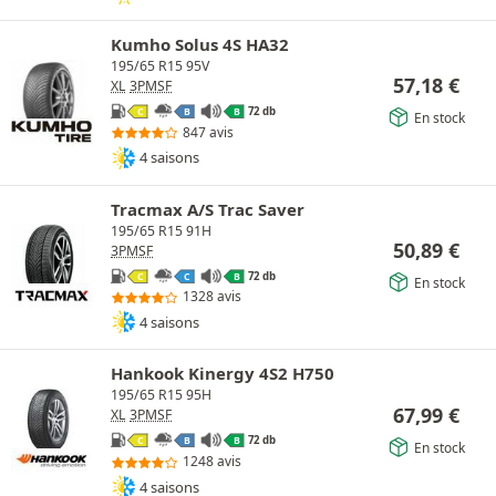
Kumho Solus 4S HA32
195/65 R15 95V
57,18
€
XL
3PMSF
72 db
C
B
B
En stock
847 avis
4 saisons
Tracmax A/S Trac Saver
195/65 R15 91H
50,89
€
3PMSF
72 db
C
C
B
En stock
1328 avis
4 saisons
Hankook Kinergy 4S2 H750
195/65 R15 95H
67,99
€
XL
3PMSF
72 db
C
B
B
En stock
1248 avis
4 saisons