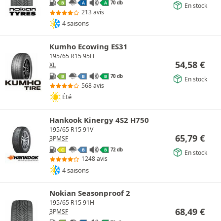
70 db
B
A
A
En stock
213 avis
4 saisons
Kumho Ecowing ES31
195/65 R15 95H
54,58
€
XL
70 db
B
B
B
En stock
568 avis
Été
Hankook Kinergy 4S2 H750
195/65 R15 91V
65,79
€
3PMSF
72 db
C
B
B
En stock
1248 avis
4 saisons
Nokian Seasonproof 2
195/65 R15 91H
68,49
€
3PMSF