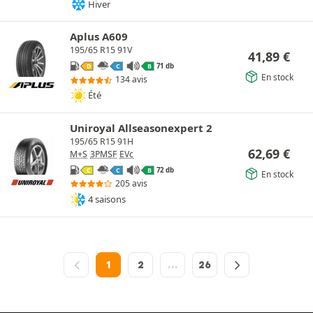
Hiver
Aplus A609
195/65 R15 91V
41,89
€
71 db
D
C
B
En stock
134 avis
Été
Uniroyal Allseasonexpert 2
195/65 R15 91H
62,69
€
M+S
3PMSF
EVc
72 db
C
C
B
En stock
205 avis
4 saisons
1
2
…
26