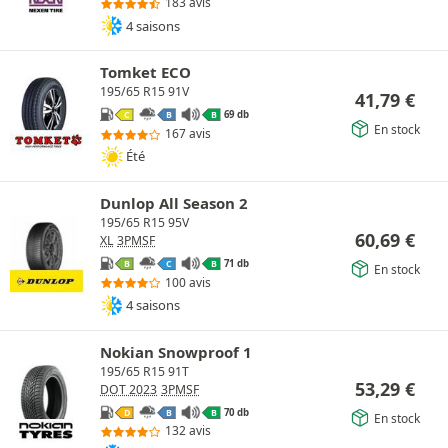
183 avis
4 saisons
Tomket ECO
195/65 R15 91V
41,79
€
69 db
C
B
B
En stock
167 avis
Été
Dunlop All Season 2
195/65 R15 95V
60,69
€
XL
3PMSF
71 db
B
C
B
En stock
100 avis
4 saisons
Nokian Snowproof 1
195/65 R15 91T
53,29
€
DOT 2023
3PMSF
70 db
D
B
B
En stock
132 avis