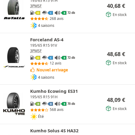
195/65 R15 91H
40,68
€
3PMSF
72 db
C
C
B
En stock
268 avis
4 saisons
Forceland AS-4
195/65 R15 91V
3PMSF
48,68
€
72 db
C
C
B
En stock
12 avis
Nouvel arrivage
4 saisons
Kumho Ecowing ES31
195/65 R15 91H
48,09
€
70 db
B
B
B
En stock
568 avis
Été
Kumho Solus 4S HA32