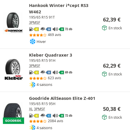
Hankook Winter i*cept RS3
W462
195/65 R15 91T
62,39
€
3PMSF
En stock
72 db
C
B
B
469 avis
Hiver
Kleber Quadraxer 3
195/65 R15 91H
62,29
€
3PMSF
69 db
C
B
A
En stock
623 avis
4 saisons
Goodride AllSeason Elite Z-401
195/65 R15 95H
50,38
€
XL
3PMSF
72 db
C
C
B
En stock
2084 avis
4 saisons