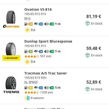
Ovation VI-816
195/65 R15 91V
81,19
€
M+S
En stock
71 db
D
C
B
Été
Dunlop Sport Bluresponse
195/65 R15 91V
59,48
€
71 db
B
B
B
En stock
567 avis
Été
Tracmax A/S Trac Saver
195/65 R15 95H
52,89
€
XL
3PMSF
72 db
C
C
B
En stock
1328 avis
4 saisons