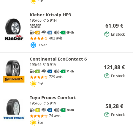
Été
Kleber Krisalp HP3
195/65 R15 91H
61,09
€
3PMSF
69 db
D
B
A
En stock
402 avis
Hiver
Continental EcoContact 6
195/65 R15 91V
121,88
€
71 db
B
A
B
En stock
729 avis
Été
Toyo Proxes Comfort
195/65 R15 91V
58,28
€
70 db
C
A
B
En stock
74 avis
Été