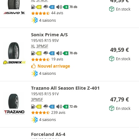
70 db
C
C
B
En stock
44 avis
4 saisons
Sonix Prime A/S
195/65 R15 95V
XL
3PMSF
49,59
€
70 db
C
C
B
En stock
19 avis
Nouvel arrivage
4 saisons
Trazano All Season Elite Z-401
195/65 R15 91V
47,79
€
3PMSF
72 db
C
C
B
En stock
239 avis
4 saisons
Forceland AS-4