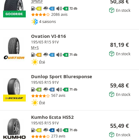
50,38
€
3PMSF
72 db
C
C
B
En stock
2086 avis
4 saisons
Ovation VI-816
195/65 R15 91V
81,19
€
M+S
En stock
71 db
D
C
B
Été
Dunlop Sport Bluresponse
195/65 R15 91V
59,48
€
71 db
B
B
B
En stock
567 avis
Été
Kumho Ecsta HS52
195/65 R15 91V
55,49
€
71 db
C
A
B
En stock
273 avis