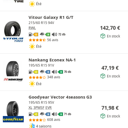
Été
Vitour Galaxy R1 G/T
215/60 R15 94V
142,70
€
RWL
72 db
E
B
En stock
56 avis
Été
Nankang Econex NA-1
195/65 R15 91V
47,19
€
70 db
C
B
B
En stock
348 avis
Été
Goodyear Vector 4seasons G3
195/65 R15 95V
71,98
€
XL
3PMSF
EVR
71 db
C
B
B
En stock
608 avis
4 saisons