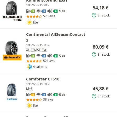
Kumho Ecowing ES31
195/65 R15 91V
54,18
€
70 db
B
B
B
En stock
570 avis
Été
Continental AllSeasonContact
2
195/65 R15 95V
80,09
€
XL
3PMSF
EVc
En stock
70 db
B
B
B
521 avis
4 saisons
Comforser CF510
195/65 R15 91V
45,88
€
M+S
69 db
D
B
B
En stock
38 avis
Été