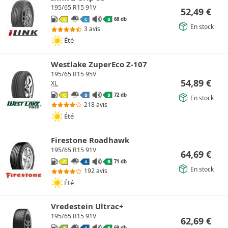
195/65 R15 91V
52,49
€
68 db
C
C
B
En stock
3 avis
Été
Westlake ZuperEco Z-107
195/65 R15 95V
54,89
€
XL
72 db
C
B
B
En stock
218 avis
Été
Firestone Roadhawk
195/65 R15 91V
64,69
€
71 db
C
A
B
En stock
192 avis
Été
Vredestein Ultrac+
195/65 R15 91V
62,69
€
69 db