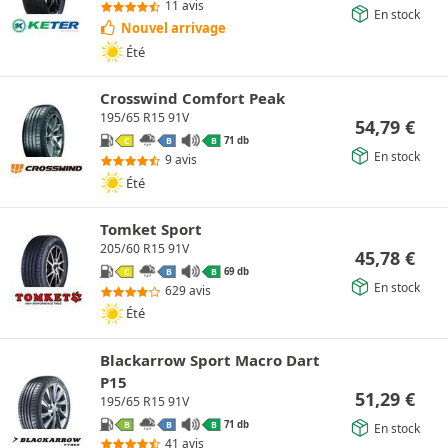
11 avis
En stock
Nouvel arrivage
Été
Crosswind Comfort Peak
195/65 R15 91V
54,79
€
71 db
C
B
B
En stock
9 avis
Été
Tomket Sport
205/60 R15 91V
45,78
€
69 db
C
B
B
En stock
629 avis
Été
Blackarrow Sport Macro Dart
P15
51,29
€
195/65 R15 91V
71 db
B
B
B
En stock
41 avis