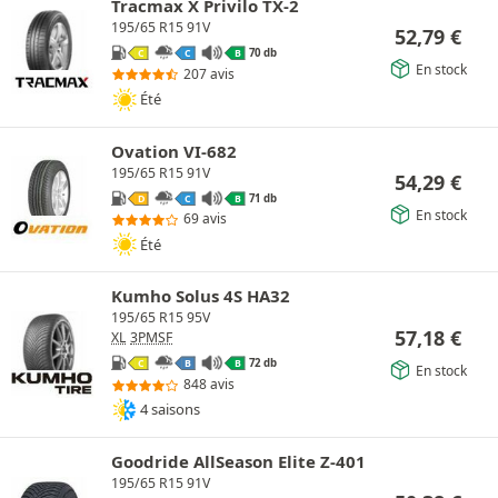
Tracmax X Privilo TX-2
195/65 R15 91V
52,79
€
70 db
C
C
B
En stock
207 avis
Été
Ovation VI-682
195/65 R15 91V
54,29
€
71 db
D
C
B
En stock
69 avis
Été
Kumho Solus 4S HA32
195/65 R15 95V
57,18
€
XL
3PMSF
72 db
C
B
B
En stock
848 avis
4 saisons
Goodride AllSeason Elite Z-401
195/65 R15 91V