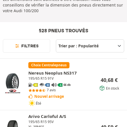
conseillons de vérifier la dimension des pneus directement sur
votre Audi 100/200
528 PNEUS TROUVÉS
FILTRES
Choix Centralepneus
Nereus Neoplus NS317
195/65 R15 91V
40,68
€
66 db
C
B
A
En stock
7 avis
Nouvel arrivage
Été
Arivo Carloful A/S
195/65 R15 95V
49,59
€
XL
3PMSF