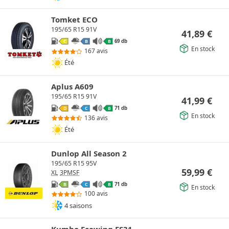
Tomket ECO
195/65 R15 91V
41,89
€
69 db
C
B
B
En stock
167 avis
Été
Aplus A609
195/65 R15 91V
41,99
€
71 db
D
C
B
En stock
136 avis
Été
Dunlop All Season 2
195/65 R15 95V
59,99
€
XL
3PMSF
71 db
B
C
B
En stock
100 avis
4 saisons