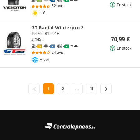
B
A
B
En stock
52 avis
Été
GT-Radial Winterpro 2
195/65 R15 91H
70,99
€
3PMSF
70 db
D
B
B
En stock
24 avis
Hiver
1
2
…
11