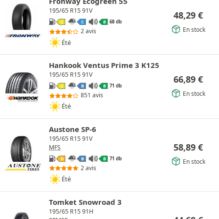
Fronway Ecogreen 55
195/65 R15 91V
48,29
€
68 db
C
C
B
En stock
2 avis
Été
Hankook Ventus Prime 3 K125
195/65 R15 91V
66,89
€
71 db
C
B
B
En stock
851 avis
Été
Austone SP-6
195/65 R15 91V
58,89
€
MFS
71 db
D
B
B
En stock
2 avis
Été
Tomket Snowroad 3
195/65 R15 91H