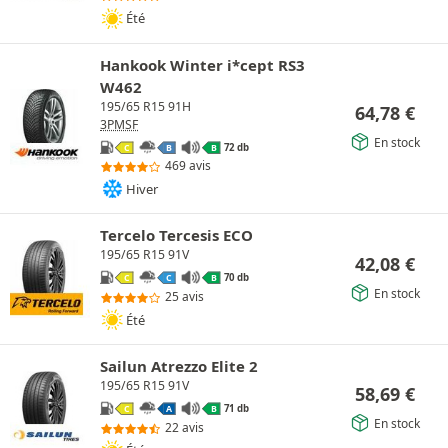
Été
Hankook Winter i*cept RS3
W462
195/65 R15 91H
64,78
€
3PMSF
En stock
72 db
C
B
B
469 avis
Hiver
Tercelo Tercesis ECO
195/65 R15 91V
42,08
€
70 db
C
C
B
En stock
25 avis
Été
Sailun Atrezzo Elite 2
195/65 R15 91V
58,69
€
71 db
C
A
B
En stock
22 avis