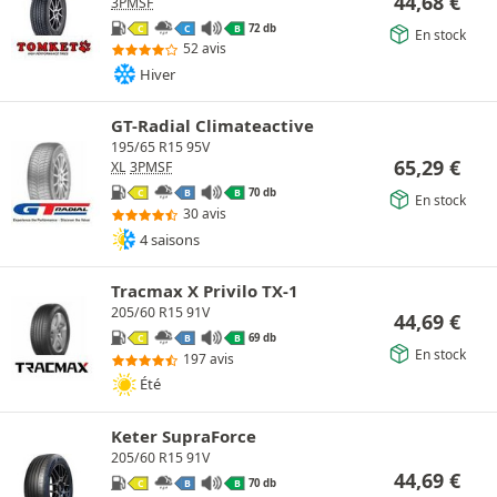
44,68
€
3PMSF
72 db
C
C
B
En stock
52 avis
Hiver
GT-Radial Climateactive
195/65 R15 95V
65,29
€
XL
3PMSF
70 db
C
B
B
En stock
30 avis
4 saisons
Tracmax X Privilo TX-1
205/60 R15 91V
44,69
€
69 db
C
B
B
En stock
197 avis
Été
Keter SupraForce
205/60 R15 91V
44,69
€
70 db
C
B
B