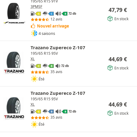
195/65 R15 91V
3PMSF
47,79
€
72 db
C
C
B
En stock
12 avis
Nouvel arrivage
4 saisons
Trazano Zupereco Z-107
195/65 R15 95V
44,69
€
XL
72 db
C
B
En stock
35 avis
Été
Trazano Zupereco Z-107
195/65 R15 95V
44,69
€
XL
72 db
C
B
B
En stock
35 avis
Été