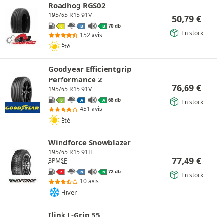
Roadhog RGS02
195/65 R15 91V
50,79
€
70 db
C
B
B
En stock
152 avis
Été
Goodyear Efficientgrip
Performance 2
76,69
€
195/65 R15 91V
68 db
B
A
A
En stock
451 avis
Été
Windforce Snowblazer
195/65 R15 91H
77,49
€
3PMSF
72 db
E
B
B
En stock
10 avis
Hiver
Ilink L-Grip 55