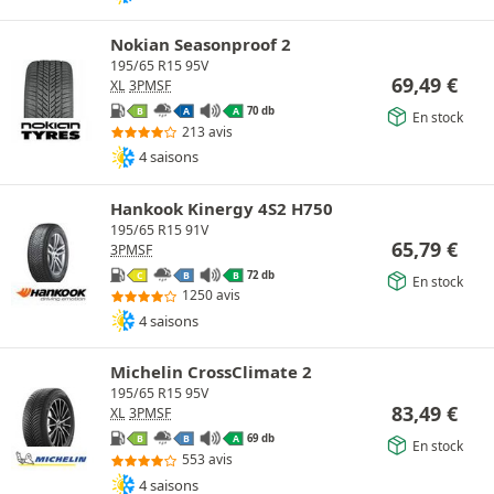
Nokian Seasonproof 2
195/65 R15 95V
69,49
€
XL
3PMSF
70 db
B
A
A
En stock
213 avis
4 saisons
Hankook Kinergy 4S2 H750
195/65 R15 91V
65,79
€
3PMSF
72 db
C
B
B
En stock
1250 avis
4 saisons
Michelin CrossClimate 2
195/65 R15 95V
83,49
€
XL
3PMSF
69 db
B
B
A
En stock
553 avis
4 saisons