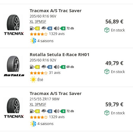
Tracmax A/S Trac Saver
205/60 R16 96V
56,89
€
XL
3PMSF
72 db
C
B
B
En stock
1329 avis
4 saisons
Rotalla Setula E-Race RH01
205/60 R16 92V
49,79
€
69 db
C
B
B
En stock
31 avis
Été
Tracmax A/S Trac Saver
215/55 ZR17 98W
59,79
€
XL
3PMSF
72 db
C
B
B
En stock
1329 avis
4 saisons