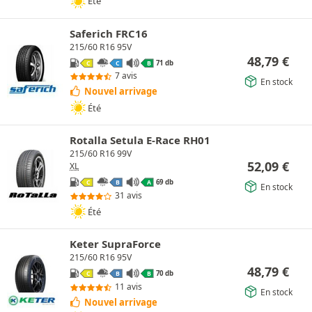
Été
Saferich FRC16
215/60 R16 95V
48,79
€
71 db
C
C
B
7 avis
En stock
Nouvel arrivage
Été
Rotalla Setula E-Race RH01
215/60 R16 99V
52,09
€
XL
69 db
C
B
A
En stock
31 avis
Été
Keter SupraForce
215/60 R16 95V
48,79
€
70 db
C
B
B
11 avis
En stock
Nouvel arrivage