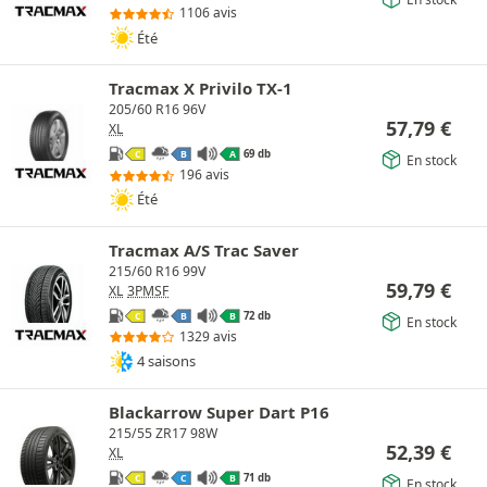
1106 avis
Été
Tracmax X Privilo TX-1
205/60 R16 96V
57,79
€
XL
69 db
C
B
A
En stock
196 avis
Été
Tracmax A/S Trac Saver
215/60 R16 99V
59,79
€
XL
3PMSF
72 db
C
B
B
En stock
1329 avis
4 saisons
Blackarrow Super Dart P16
215/55 ZR17 98W
52,39
€
XL
71 db
C
C
B
En stock