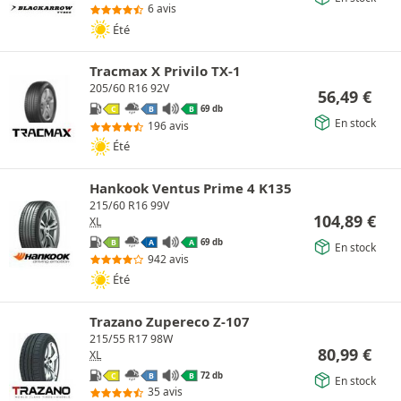
6 avis
Été
Tracmax X Privilo TX-1
205/60 R16 92V
56,49
€
69 db
C
B
B
En stock
196 avis
Été
Hankook Ventus Prime 4 K135
215/60 R16 99V
104,89
€
XL
69 db
B
A
A
En stock
942 avis
Été
Trazano Zupereco Z-107
215/55 R17 98W
80,99
€
XL
72 db
C
B
B
En stock
35 avis