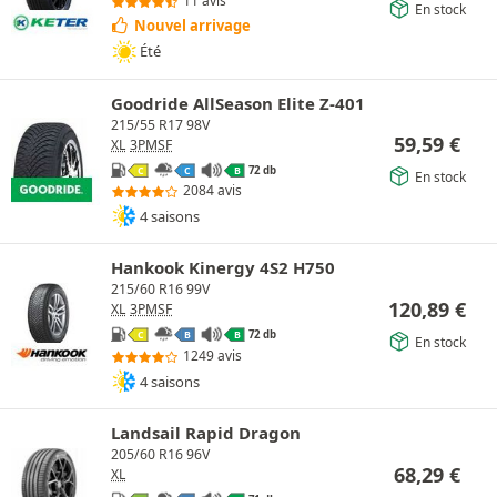
11 avis
En stock
Nouvel arrivage
Été
Goodride AllSeason Elite Z-401
215/55 R17 98V
59,59
€
XL
3PMSF
72 db
C
C
B
En stock
2084 avis
4 saisons
Hankook Kinergy 4S2 H750
215/60 R16 99V
120,89
€
XL
3PMSF
72 db
C
B
B
En stock
1249 avis
4 saisons
Landsail Rapid Dragon
205/60 R16 96V
68,29
€
XL