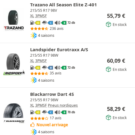
Trazano All Season Elite Z-401
215/55 R17 98V
55,79
€
XL
3PMSF
72 db
C
C
B
En stock
236 avis
4 saisons
Landspider Eurotraxx A/S
215/55 R17 98W
60,09
€
XL
3PMSF
72 db
C
B
B
En stock
35 avis
4 saisons
Blackarrow Dart 4S
215/55 R17 98W
XL
3PMSF
Pneus nordiques
58,29
€
70 db
C
C
B
En stock
17 avis
Nouvel arrivage
4 saisons