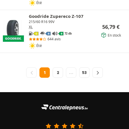
Été
Goodride Zupereco Z-107
215/60 R16 99V
56,79
€
XL
72 db
C
B
B
En stock
644 avis
Été
1
2
…
53