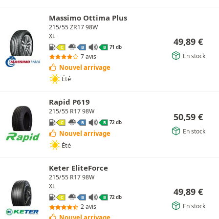
Massimo Ottima Plus
215/55 ZR17 98W
XL
49,89
€
71 db
C
B
B
En stock
7 avis
Nouvel arrivage
Été
Rapid P619
215/55 R17 98W
50,59
€
72 db
C
B
B
En stock
Nouvel arrivage
Été
Keter EliteForce
215/55 R17 98W
XL
49,89
€
72 db
C
B
B
En stock
2 avis
Nouvel arrivage