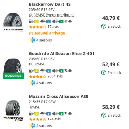
Blackarrow Dart 4S
205/60 R16 96V
XL
3PMSF
Pneus nordiques
48,79
€
67 db
C
C
A
En stock
17 avis
Nouvel arrivage
4 saisons
Goodride AllSeason Elite Z-401
205/60 R16 96V
52,49
€
XL
3PMSF
72 db
C
C
B
En stock
2084 avis
4 saisons
Mazzini Cross Allseason AS8
215/55 R17 98W
58,29
€
3PMSF
71 db
C
B
B
En stock
174 avis
4 saisons