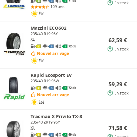
71 db
B
B
B
En stock
109 avis
Été
Mazzini ECO602
235/40 R19 96Y
62,59
€
XL
72 db
C
B
B
En stock
Nouvel arrivage
Été
Rapid Ecosport EV
235/40 R19 96W
59,29
€
72 db
C
B
B
En stock
Nouvel arrivage
Été
Tracmax X Privilo TX-3
235/40 ZR19 96Y
71,58
€
XL
69 db
C
B
A
En stock