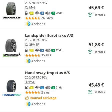
205/60 R16 96V
45,69
€
XL
M+S
72 db
C
B
B
En stock
269 avis
4 saisons
Landspider Eurotraxx A/S
205/60 R16 96V
51,88
€
XL
3PMSF
72 db
C
B
B
En stock
35 avis
4 saisons
Hansinway Impetus A/S
205/60 R16 92V
3PMSF
45,48
€
71 db
C
C
B
En stock
2 avis
Nouvel arrivage
4 saisons