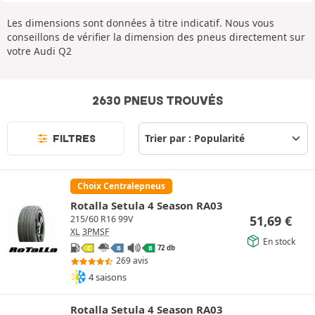
Les dimensions sont données à titre indicatif. Nous vous
conseillons de vérifier la dimension des pneus directement sur
votre Audi Q2
2630 PNEUS TROUVÉS
FILTRES
Choix Centralepneus
Rotalla Setula 4 Season RA03
51,69
€
215/60 R16 99V
XL
3PMSF
En stock
72 db
C
B
B
269 avis
4 saisons
Rotalla Setula 4 Season RA03