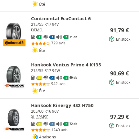
Été
Continental EcoContact 6
215/55 R17 94V
91,79
€
DEMO
71 db
A
A
B
En stock
729 avis
Été
Hankook Ventus Prime 4 K135
215/55 R17 94W
90,69
€
69 db
C
A
B
En stock
942 avis
Été
Hankook Kinergy 4S2 H750
205/60 R16 96V
97,29
€
XL
3PMSF
72 db
C
B
B
En stock
1249 avis
4 saisons