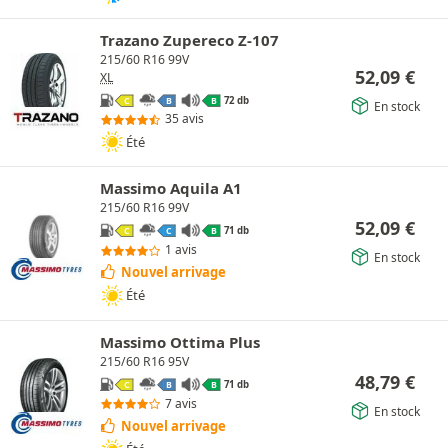
Trazano Zupereco Z-107
215/60 R16 99V
52,09
€
XL
72 db
C
B
B
En stock
35 avis
Été
Massimo Aquila A1
215/60 R16 99V
52,09
€
71 db
C
C
B
1 avis
En stock
Nouvel arrivage
Été
Massimo Ottima Plus
215/60 R16 95V
48,79
€
71 db
C
B
B
7 avis
En stock
Nouvel arrivage