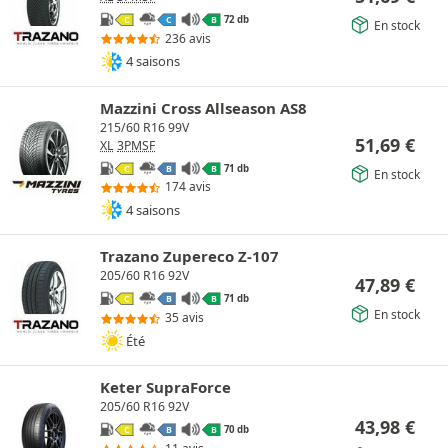
72 db
C
C
B
En stock
236 avis
4 saisons
Mazzini Cross Allseason AS8
215/60 R16 99V
51,69
€
XL
3PMSF
71 db
C
B
B
En stock
174 avis
4 saisons
Trazano Zupereco Z-107
205/60 R16 92V
47,89
€
71 db
C
B
B
En stock
35 avis
Été
Keter SupraForce
205/60 R16 92V
43,98
€
70 db
C
B
B