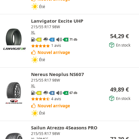
Été
Lanvigator Excite UHP
215/55 R17 98W
XL
54,29
€
71 db
C
C
B
En stock
1 avis
Nouvel arrivage
Été
Nereus Neoplus NS607
215/55 R17 98W
XL
49,89
€
67 db
C
B
A
En stock
4 avis
Nouvel arrivage
Été
Sailun Atrezzo 4Seasons PRO
215/55 R17 98W
73,39
€