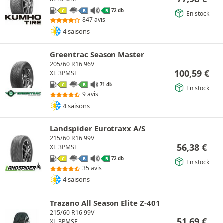
72 db
C
B
B
En stock
847 avis
4 saisons
Greentrac Season Master
205/60 R16 96V
100,59
€
XL
3PMSF
71 db
C
B
En stock
9 avis
4 saisons
Landspider Eurotraxx A/S
215/60 R16 99V
56,38
€
XL
3PMSF
72 db
C
B
B
En stock
35 avis
4 saisons
Trazano All Season Elite Z-401
215/60 R16 99V
51,69
€
XL
3PMSF