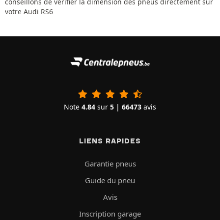
conseillons de vérifier la dimension des pneus directement sur
votre Audi RS6
Note
4.84
sur
5
|
66473
avis
LIENS RAPIDES
Garantie pneus
Guide du pneu
Avis
Inscription garage