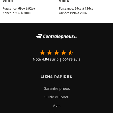
2000
2006
Puissance:
69cv à 92cv
Puissance:
69cv à 136cv
Année:
1996 à 2000
Année:
1996 à 2006
Note
4.84
sur
5
|
66473
avis
LIENS RAPIDES
Garantie pneus
Guide du pneu
Avis