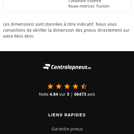
Carburant: Essence
Roues motrices: Traction
Les dimensions sont données à titre indicatif. Nous vous
conseillons de vérifier la dimension des pneus directement sur
votre Mini Mini
Note
4.84
sur
5
|
66473
avis
LIENS RAPIDES
Garantie pneus