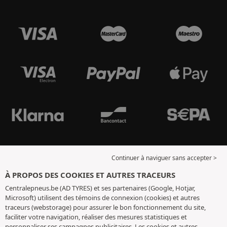
Continuer à naviguer sans accepter >
À PROPOS DES COOKIES ET AUTRES TRACEURS
Centralepneus.be (AD TYRES) et ses partenaires (Google, Hotjar,
Microsoft) utilisent des témoins de connexion (cookies) et autres
traceurs (webstorage) pour assurer le bon fonctionnement du site,
faciliter votre navigation, réaliser des mesures statistiques et
personnaliser ses campagnes publicitaires. Les cookies et autres