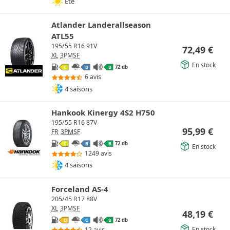
Été
Atlander Landerallseason
ATL55
195/55 R16 91V
72,49
€
XL
3PMSF
En stock
72 db
C
B
B
6 avis
4 saisons
Hankook Kinergy 4S2 H750
195/55 R16 87V
95,99
€
FR
3PMSF
72 db
C
B
B
En stock
1249 avis
4 saisons
Forceland AS-4
205/45 R17 88V
XL
3PMSF
48,19
€
72 db
D
C
B
En stock
12 avis