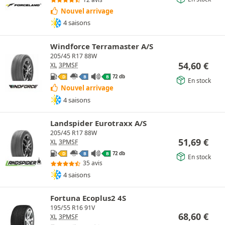
Nouvel arrivage
4 saisons
Windforce Terramaster A/S
205/45 R17 88W
54,60
€
XL
3PMSF
72 db
D
B
B
En stock
Nouvel arrivage
4 saisons
Landspider Eurotraxx A/S
205/45 R17 88W
51,69
€
XL
3PMSF
72 db
D
B
B
En stock
35 avis
4 saisons
Fortuna Ecoplus2 4S
195/55 R16 91V
68,60
€
XL
3PMSF