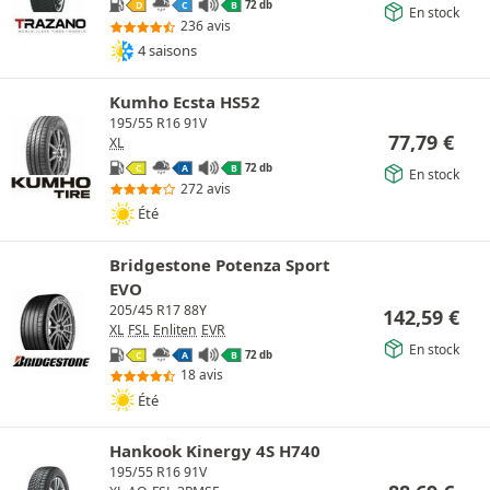
72 db
D
C
B
En stock
236 avis
4 saisons
Kumho Ecsta HS52
195/55 R16 91V
77,79
€
XL
72 db
C
A
B
En stock
272 avis
Été
Bridgestone Potenza Sport
EVO
205/45 R17 88Y
142,59
€
XL
FSL
Enliten
EVR
En stock
72 db
C
A
B
18 avis
Été
Hankook Kinergy 4S H740
195/55 R16 91V