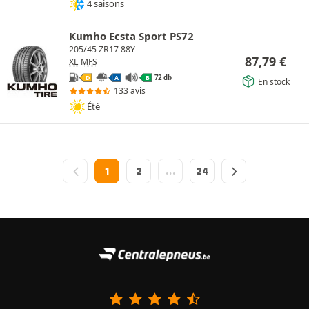
4 saisons
Kumho Ecsta Sport PS72
205/45 ZR17 88Y
87,79
€
XL
MFS
72 db
D
A
B
En stock
133 avis
Été
1
2
…
24