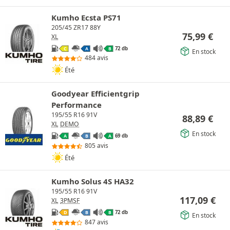
Kumho Ecsta PS71
205/45 ZR17 88Y
75,99
€
XL
72 db
C
A
B
En stock
484 avis
Été
Goodyear Efficientgrip
Performance
195/55 R16 91V
88,89
€
XL
DEMO
En stock
69 db
A
B
A
805 avis
Été
Kumho Solus 4S HA32
195/55 R16 91V
117,09
€
XL
3PMSF
72 db
D
B
B
En stock
847 avis