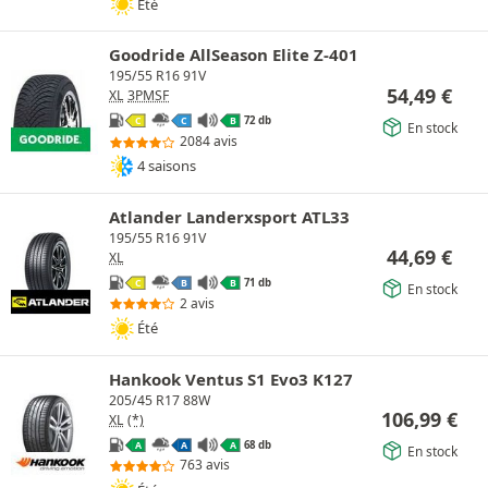
Été
Goodride AllSeason Elite Z-401
195/55 R16 91V
54,49
€
XL
3PMSF
72 db
C
C
B
En stock
2084 avis
4 saisons
Atlander Landerxsport ATL33
195/55 R16 91V
44,69
€
XL
71 db
C
B
B
En stock
2 avis
Été
Hankook Ventus S1 Evo3 K127
205/45 R17 88W
106,99
€
XL
(*)
68 db
A
A
A
En stock
763 avis