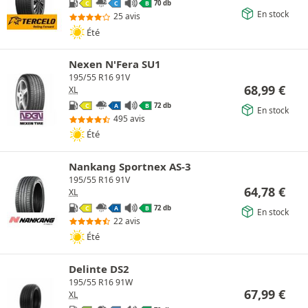
70 db
C
C
B
En stock
25 avis
Été
Nexen N'Fera SU1
195/55 R16 91V
68,99
€
XL
72 db
C
A
B
En stock
495 avis
Été
Nankang Sportnex AS-3
195/55 R16 91V
64,78
€
XL
72 db
C
A
B
En stock
22 avis
Été
Delinte DS2
195/55 R16 91W
67,99
€
XL