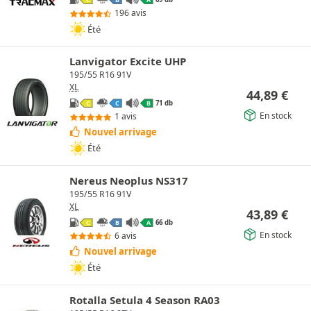
C
B
A
196 avis
Été
Lanvigator Excite UHP
195/55 R16 91V
XL
44,89
€
71 db
C
C
B
En stock
1 avis
Nouvel arrivage
Été
Nereus Neoplus NS317
195/55 R16 91V
XL
43,89
€
66 db
C
B
A
En stock
6 avis
Nouvel arrivage
Été
Rotalla Setula 4 Season RA03