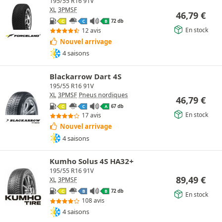
195/55 R16 91V
XL
3PMSF
46,79
€
72 db
C
C
B
En stock
12 avis
Nouvel arrivage
4 saisons
Blackarrow Dart 4S
195/55 R16 91V
XL
3PMSF
Pneus nordiques
46,79
€
67 db
C
C
A
En stock
17 avis
Nouvel arrivage
4 saisons
Kumho Solus 4S HA32+
195/55 R16 91V
89,49
€
XL
3PMSF
72 db
C
B
B
En stock
108 avis
4 saisons