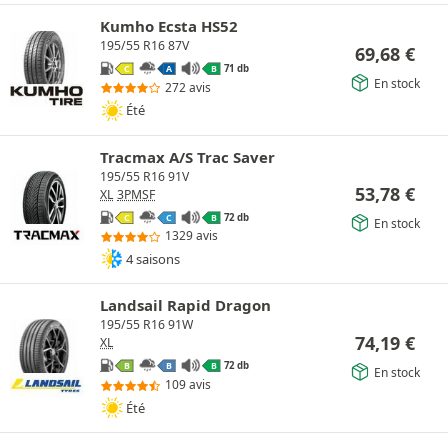
Kumho Ecsta HS52
195/55 R16 87V
69,68
€
71 db
C
A
B
En stock
272 avis
Été
Tracmax A/S Trac Saver
195/55 R16 91V
53,78
€
XL
3PMSF
72 db
C
C
B
En stock
1329 avis
4 saisons
Landsail Rapid Dragon
195/55 R16 91W
74,19
€
XL
72 db
B
B
B
En stock
109 avis
Été