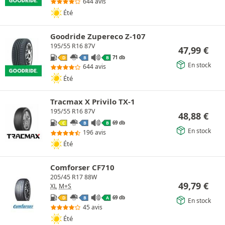
644 avis
Été
Goodride Zupereco Z-107
195/55 R16 87V
47,99
€
71 db
D
B
B
En stock
644 avis
Été
Tracmax X Privilo TX-1
195/55 R16 87V
48,88
€
69 db
C
B
B
En stock
196 avis
Été
Comforser CF710
205/45 R17 88W
49,79
€
XL
M+S
69 db
D
B
A
En stock
45 avis
Été