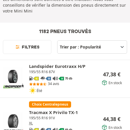
conseillons de vérifier la dimension des pneus directement sur
votre Mini Mini
1182 PNEUS TROUVÉS
FILTRES
Landspider Eurotraxx H/P
195/55 R16 87V
47,38
€
70 db
C
B
B
En stock
34 avis
Été
Choix Centralepneus
Tracmax X Privilo TX-1
44,38
€
195/55 R16 91V
XL
En stock
69 db