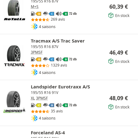
195/55 R16 87V
60,39
€
M+S
72 db
D
C
B
En stock
269 avis
4 saisons
Tracmax A/S Trac Saver
195/55 R16 87V
46,49
€
3PMSF
72 db
D
C
B
En stock
1329 avis
4 saisons
Landspider Eurotraxx A/S
195/55 R16 91V
48,09
€
XL
3PMSF
72 db
C
B
B
En stock
35 avis
4 saisons
Forceland AS-4