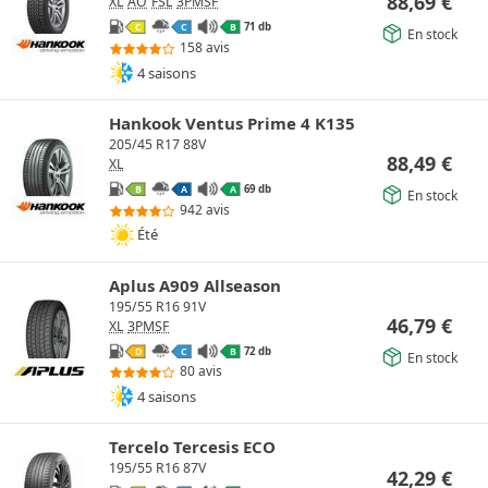
88,69
€
XL
AO
FSL
3PMSF
71 db
C
C
B
En stock
158 avis
4 saisons
Hankook Ventus Prime 4 K135
205/45 R17 88V
88,49
€
XL
69 db
B
A
A
En stock
942 avis
Été
Aplus A909 Allseason
195/55 R16 91V
46,79
€
XL
3PMSF
72 db
D
C
B
En stock
80 avis
4 saisons
Tercelo Tercesis ECO
195/55 R16 87V
42,29
€