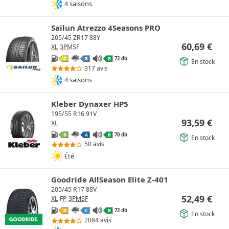
4 saisons
Sailun Atrezzo 4Seasons PRO
205/45 ZR17 88Y
60,69
€
XL
3PMSF
72 db
C
B
B
En stock
317 avis
4 saisons
Kleber Dynaxer HP5
195/55 R16 91V
93,59
€
XL
70 db
B
A
B
En stock
50 avis
Été
Goodride AllSeason Elite Z-401
205/45 R17 88V
52,49
€
XL
FP
3PMSF
72 db
D
C
B
En stock
2084 avis