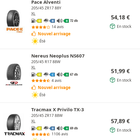
Pace Alventi
205/45 ZR17 88Y
XL
54,18
€
72 db
C
B
B
En stock
14 avis
Nouvel arrivage
Été
Nereus Neoplus NS607
205/45 R17 88W
XL
51,99
€
67 db
C
C
A
En stock
4 avis
Nouvel arrivage
Été
Tracmax X Privilo TX-3
205/45 ZR17 88W
57,89
€
XL
69 db
C
B
A
En stock
1106 avis