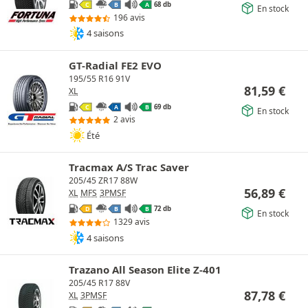
68 db
C
B
A
En stock
196 avis
4 saisons
GT-Radial FE2 EVO
195/55 R16 91V
81,59
€
XL
69 db
C
A
B
En stock
2 avis
Été
Tracmax A/S Trac Saver
205/45 ZR17 88W
56,89
€
XL
MFS
3PMSF
72 db
D
B
B
En stock
1329 avis
4 saisons
Trazano All Season Elite Z-401
205/45 R17 88V
87,78
€
XL
3PMSF