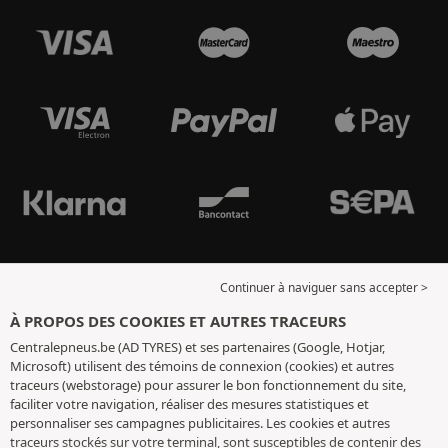
Continuer à naviguer sans accepter >
À PROPOS DES COOKIES ET AUTRES TRACEURS
Centralepneus.be (AD TYRES) et ses partenaires (Google, Hotjar,
Microsoft) utilisent des témoins de connexion (cookies) et autres
traceurs (webstorage) pour assurer le bon fonctionnement du site,
faciliter votre navigation, réaliser des mesures statistiques et
personnaliser ses campagnes publicitaires. Les cookies et autres
traceurs stockés sur votre terminal, sont susceptibles de contenir des