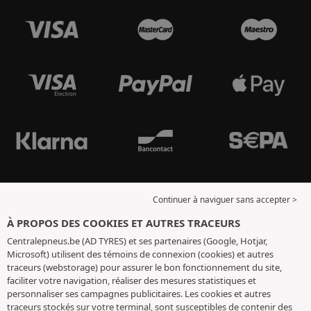
Continuer à naviguer sans accepter >
À PROPOS DES COOKIES ET AUTRES TRACEURS
Centralepneus.be (AD TYRES) et ses partenaires (Google, Hotjar,
Microsoft) utilisent des témoins de connexion (cookies) et autres
traceurs (webstorage) pour assurer le bon fonctionnement du site,
faciliter votre navigation, réaliser des mesures statistiques et
personnaliser ses campagnes publicitaires. Les cookies et autres
traceurs stockés sur votre terminal, sont susceptibles de contenir des