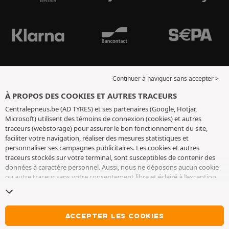
Continuer à naviguer sans accepter >
À PROPOS DES COOKIES ET AUTRES TRACEURS
Centralepneus.be (AD TYRES) et ses partenaires (Google, Hotjar,
Microsoft) utilisent des témoins de connexion (cookies) et autres
traceurs (webstorage) pour assurer le bon fonctionnement du site,
faciliter votre navigation, réaliser des mesures statistiques et
personnaliser ses campagnes publicitaires. Les cookies et autres
traceurs stockés sur votre terminal, sont susceptibles de contenir des
données à caractère personnel. Aussi, nous ne déposons aucun cookie
ou autre traceur sans votre consentement libre et éclairé à l’exception
de ceux indispensables pour le fonctionnement du site. Nous
conservons votre choix pendant 6 mois. Vous pouvez retirer votre
consentement à tout moment en vous rendant sur la
page cookies et
autres traceurs
. Vous pouvez choisir de continuer à naviguer sans
ACCEPTER LES COOKIES
accepter le dépôt de cookies ou autres traceurs. Le refus ne fait pas