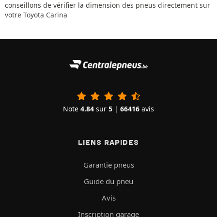
conseillons de vérifier la dimension des pneus directement sur
votre Toyota Carina
Note
4.84
sur
5
|
66416
avis
LIENS RAPIDES
Garantie pneus
Guide du pneu
Avis
Inscription garage