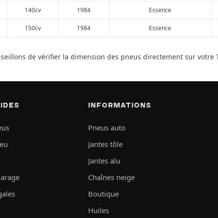
140cv
1984
Essence
150cv
1984
Essence
seillons de vérifier la dimension des pneus directement sur votre 
PIDES
INFORMATIONS
eus
Pneus auto
neu
Jantes tôle
Jantes alu
garage
Chaînes neige
gales
Boutique
Huiles