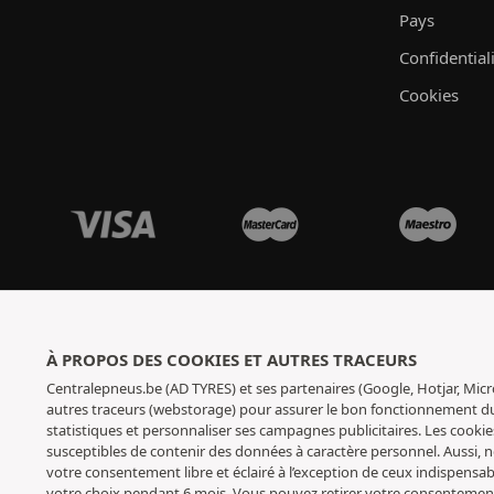
Pays
Confidential
Cookies
À PROPOS DES COOKIES ET AUTRES TRACEURS
Centralepneus.be (AD TYRES) et ses partenaires (Google, Hotjar, Micr
autres traceurs (webstorage) pour assurer le bon fonctionnement du s
statistiques et personnaliser ses campagnes publicitaires. Les cookie
susceptibles de contenir des données à caractère personnel. Aussi,
votre consentement libre et éclairé à l’exception de ceux indispens
votre choix pendant 6 mois. Vous pouvez retirer votre consenteme