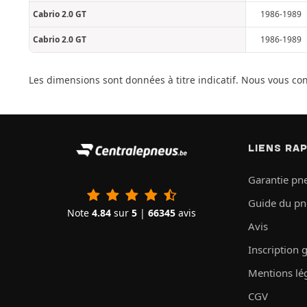
Cabrio 2.0 GT
1986-1989
Cabrio 2.0 GT
1986-1989
Les dimensions sont données à titre indicatif. Nous vous con
LIENS RA
Garantie pn
Guide du p
Note
4.84
sur
5
|
66345
avis
Avis
Inscription 
Mentions lé
CGV