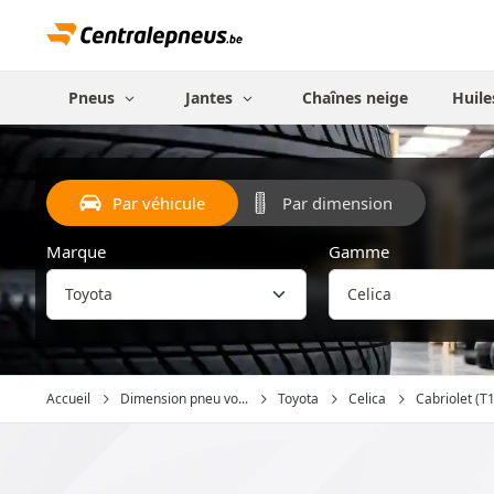
Pneus
Jantes
Chaînes neige
Huile
Par véhicule
Par dimension
Marque
Gamme
Accueil
Dimension pneu vo...
Toyota
Celica
Cabriolet (T1