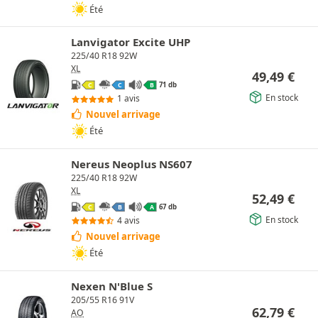
Été
Lanvigator Excite UHP
225/40 R18 92W
XL
49,49
€
71 db
C
C
B
En stock
1 avis
Nouvel arrivage
Été
Nereus Neoplus NS607
225/40 R18 92W
XL
52,49
€
67 db
C
B
A
En stock
4 avis
Nouvel arrivage
Été
Nexen N'Blue S
205/55 R16 91V
62,79
€
AO