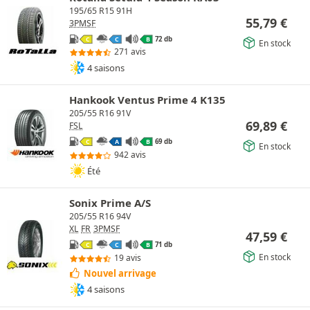
195/65 R15 91H
55,79
€
3PMSF
72 db
C
C
B
En stock
271 avis
4 saisons
Hankook Ventus Prime 4 K135
205/55 R16 91V
69,89
€
FSL
69 db
C
A
B
En stock
942 avis
Été
Sonix Prime A/S
205/55 R16 94V
XL
FR
3PMSF
47,59
€
71 db
C
C
B
En stock
19 avis
Nouvel arrivage
4 saisons