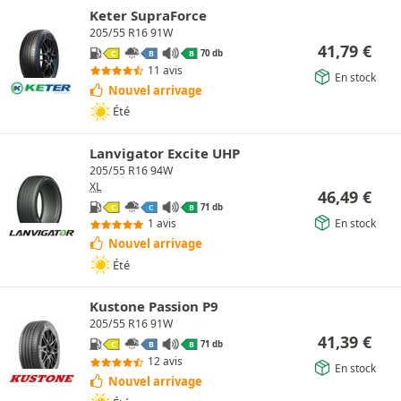
Keter SupraForce
205/55 R16 91W
41,79
€
70 db
C
B
B
11 avis
En stock
Nouvel arrivage
Été
Lanvigator Excite UHP
205/55 R16 94W
XL
46,49
€
71 db
C
C
B
En stock
1 avis
Nouvel arrivage
Été
Kustone Passion P9
205/55 R16 91W
41,39
€
71 db
C
B
B
12 avis
En stock
Nouvel arrivage