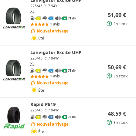
225/45 R17 94Y
XL
51,69
€
71 db
C
C
B
En stock
1 avis
Nouvel arrivage
Été
Lanvigator Excite UHP
225/45 R17 94W
XL
50,69
€
71 db
C
C
B
En stock
1 avis
Nouvel arrivage
Été
Rapid P619
225/45 R17 94W
48,59
€
72 db
C
B
B
En stock
Nouvel arrivage
Été