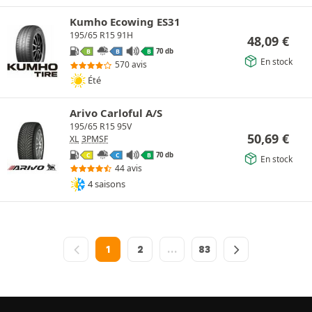
Kumho Ecowing ES31
195/65 R15 91H
48,09
€
70 db
B
B
B
En stock
570 avis
Été
Arivo Carloful A/S
195/65 R15 95V
50,69
€
XL
3PMSF
70 db
C
C
B
En stock
44 avis
4 saisons
1
2
…
83