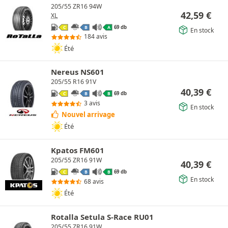
205/55 ZR16 94W
42,59
€
XL
69 db
C
B
A
En stock
184 avis
Été
Nereus NS601
205/55 R16 91V
40,39
€
69 db
C
B
B
3 avis
En stock
Nouvel arrivage
Été
Kpatos FM601
205/55 ZR16 91W
40,39
€
69 db
C
B
B
En stock
68 avis
Été
Rotalla Setula S-Race RU01
205/55 ZR16 91W