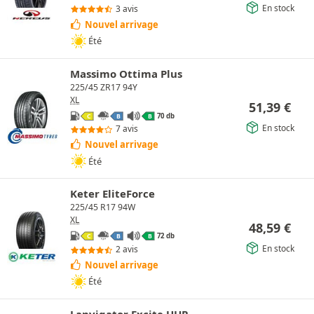
En stock
3 avis
Nouvel arrivage
Été
Massimo Ottima Plus
225/45 ZR17 94Y
XL
51,39
€
70 db
C
B
B
En stock
7 avis
Nouvel arrivage
Été
Keter EliteForce
225/45 R17 94W
XL
48,59
€
72 db
C
B
B
En stock
2 avis
Nouvel arrivage
Été
Lanvigator Excite UHP