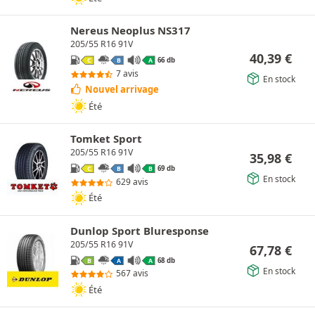
Nereus Neoplus NS317
205/55 R16 91V
40,39
€
66 db
C
B
A
7 avis
En stock
Nouvel arrivage
Été
Tomket Sport
205/55 R16 91V
35,98
€
69 db
C
B
B
En stock
629 avis
Été
Dunlop Sport Bluresponse
205/55 R16 91V
67,78
€
68 db
B
A
A
En stock
567 avis
Été