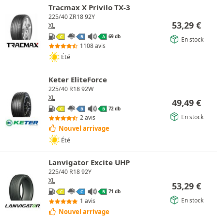
Tracmax X Privilo TX-3
225/40 ZR18 92Y
53,29
€
XL
69 db
C
B
A
En stock
1108 avis
Été
Keter EliteForce
225/40 R18 92W
XL
49,49
€
72 db
C
B
B
En stock
2 avis
Nouvel arrivage
Été
Lanvigator Excite UHP
225/40 R18 92Y
XL
53,29
€
71 db
C
C
B
En stock
1 avis
Nouvel arrivage