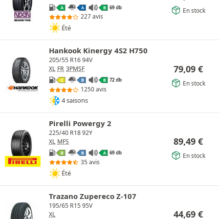
69 db
A
A
B
En stock
227 avis
Été
Hankook Kinergy 4S2 H750
205/55 R16 94V
79,09
€
XL
FR
3PMSF
72 db
C
B
B
En stock
1250 avis
4 saisons
Pirelli Powergy 2
225/40 R18 92Y
89,49
€
XL
MFS
69 db
B
B
A
En stock
35 avis
Été
Trazano Zupereco Z-107
195/65 R15 95V
44,69
€
XL