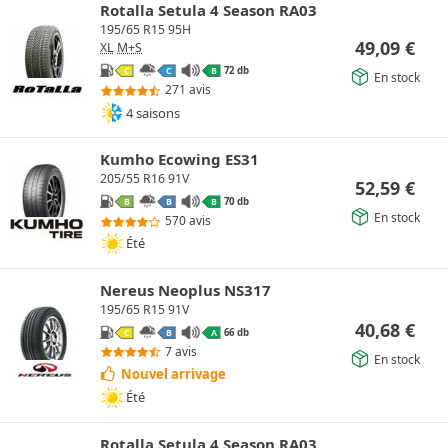
Rotalla Setula 4 Season RA03
195/65 R15 95H
49,09
€
XL
M+S
72 db
C
C
B
En stock
271 avis
4 saisons
Kumho Ecowing ES31
205/55 R16 91V
52,59
€
70 db
B
B
B
En stock
570 avis
Été
Nereus Neoplus NS317
195/65 R15 91V
40,68
€
66 db
C
B
A
7 avis
En stock
Nouvel arrivage
Été
Rotalla Setula 4 Season RA03