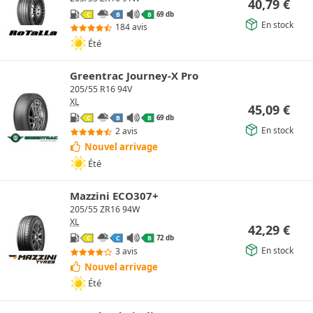
40,79
€
69 db
C
B
B
En stock
184 avis
Été
Greentrac Journey-X Pro
205/55 R16 94V
XL
45,09
€
69 db
C
B
B
En stock
2 avis
Nouvel arrivage
Été
Mazzini ECO307+
205/55 ZR16 94W
XL
42,29
€
72 db
C
C
B
En stock
3 avis
Nouvel arrivage
Été