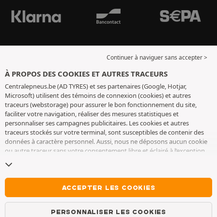
Continuer à naviguer sans accepter >
À PROPOS DES COOKIES ET AUTRES TRACEURS
Centralepneus.be (AD TYRES) et ses partenaires (Google, Hotjar,
Microsoft) utilisent des témoins de connexion (cookies) et autres
traceurs (webstorage) pour assurer le bon fonctionnement du site,
faciliter votre navigation, réaliser des mesures statistiques et
personnaliser ses campagnes publicitaires. Les cookies et autres
traceurs stockés sur votre terminal, sont susceptibles de contenir des
données à caractère personnel. Aussi, nous ne déposons aucun cookie
ou autre traceur sans votre consentement libre et éclairé à l’exception
de ceux indispensables pour le fonctionnement du site. Nous
conservons votre choix pendant 6 mois. Vous pouvez retirer votre
consentement à tout moment en vous rendant sur la
page cookies et
autres traceurs
. Vous pouvez choisir de continuer à naviguer sans
ACCEPTER LES COOKIES
accepter le dépôt de cookies ou autres traceurs. Le refus ne fait pas
obstacle à l’accès aux services AD TYRES. Pour plus d’informations, nous
PERSONNALISER LES COOKIES
vous invitons à consulter
la page cookies et autres traceurs
.