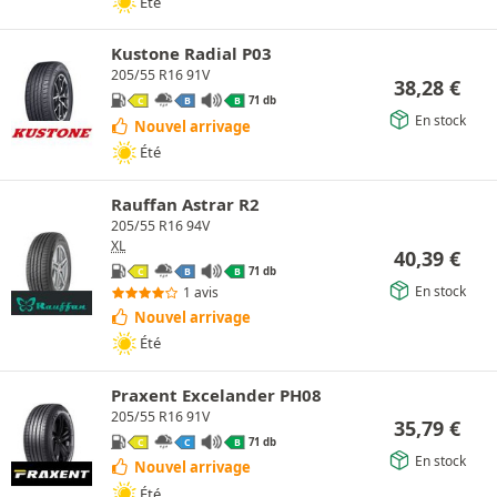
Été
Kustone Radial P03
205/55 R16 91V
38,28
€
71 db
C
B
B
En stock
Nouvel arrivage
Été
Rauffan Astrar R2
205/55 R16 94V
XL
40,39
€
71 db
C
B
B
En stock
1 avis
Nouvel arrivage
Été
Praxent Excelander PH08
205/55 R16 91V
35,79
€
71 db
C
C
B
En stock
Nouvel arrivage
Été