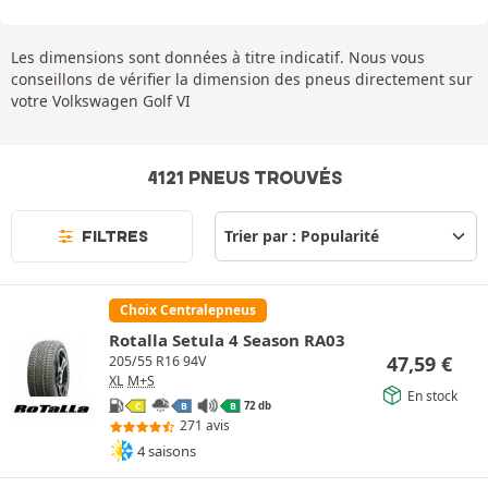
Les dimensions sont données à titre indicatif. Nous vous
conseillons de vérifier la dimension des pneus directement sur
votre Volkswagen Golf VI
4121 PNEUS TROUVÉS
FILTRES
Choix Centralepneus
Rotalla Setula 4 Season RA03
47,59
€
205/55 R16 94V
XL
M+S
En stock
72 db
C
B
B
271 avis
4 saisons