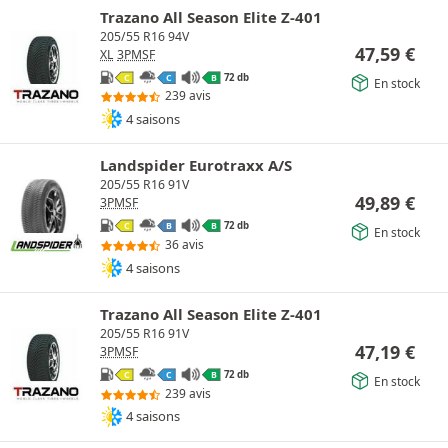
Trazano All Season Elite Z-401
205/55 R16 94V
47,59
€
XL
3PMSF
72 db
C
C
B
En stock
239 avis
4 saisons
Landspider Eurotraxx A/S
205/55 R16 91V
49,89
€
3PMSF
72 db
C
B
B
En stock
36 avis
4 saisons
Trazano All Season Elite Z-401
205/55 R16 91V
47,19
€
3PMSF
72 db
C
C
B
En stock
239 avis
4 saisons