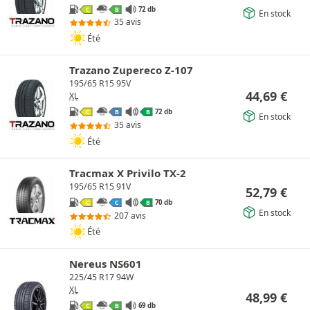
72 db
C
B
En stock
35 avis
Été
Trazano Zupereco Z-107
195/65 R15 95V
44,69
€
XL
72 db
C
B
B
En stock
35 avis
Été
Tracmax X Privilo TX-2
195/65 R15 91V
52,79
€
70 db
C
C
B
En stock
207 avis
Été
Nereus NS601
225/45 R17 94W
XL
48,99
€
69 db
C
B