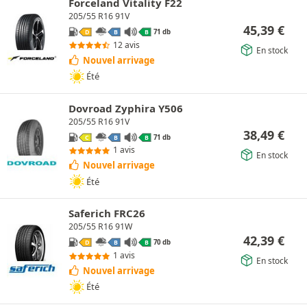
Forceland Vitality F22
205/55 R16 91V
45,39
€
71 db
D
B
B
12 avis
En stock
Nouvel arrivage
Été
Dovroad Zyphira Y506
205/55 R16 91V
38,49
€
71 db
C
B
B
1 avis
En stock
Nouvel arrivage
Été
Saferich FRC26
205/55 R16 91W
42,39
€
70 db
D
B
B
1 avis
En stock
Nouvel arrivage
Été