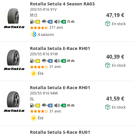
Rotalla Setula 4 Season RA03
205/55 R16 91V
47,19
€
M+S
72 db
C
B
B
En stock
271 avis
4 saisons
Rotalla Setula E-Race RH01
205/55 R16 91W
40,39
€
69 db
C
B
B
En stock
31 avis
Été
Rotalla Setula E-Race RH01
205/55 R16 94W
41,59
€
XL
69 db
C
B
A
En stock
31 avis
Été
Rotalla Setula S-Race RU01