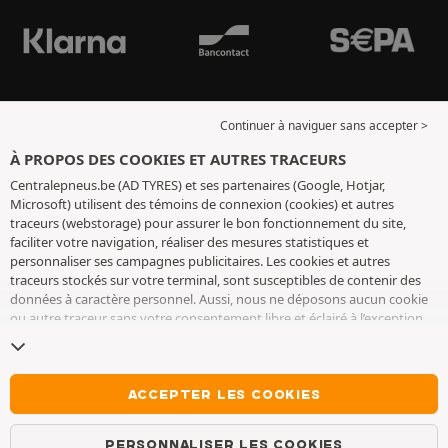
Continuer à naviguer sans accepter >
À PROPOS DES COOKIES ET AUTRES TRACEURS
Centralepneus.be (AD TYRES) et ses partenaires (Google, Hotjar,
Microsoft) utilisent des témoins de connexion (cookies) et autres
traceurs (webstorage) pour assurer le bon fonctionnement du site,
faciliter votre navigation, réaliser des mesures statistiques et
personnaliser ses campagnes publicitaires. Les cookies et autres
traceurs stockés sur votre terminal, sont susceptibles de contenir des
données à caractère personnel. Aussi, nous ne déposons aucun cookie
ou autre traceur sans votre consentement libre et éclairé à l’exception
de ceux indispensables pour le fonctionnement du site. Nous
conservons votre choix pendant 6 mois. Vous pouvez retirer votre
consentement à tout moment en vous rendant sur la
page cookies et
autres traceurs
. Vous pouvez choisir de continuer à naviguer sans
ACCEPTER LES COOKIES
accepter le dépôt de cookies ou autres traceurs. Le refus ne fait pas
obstacle à l’accès aux services AD TYRES. Pour plus d’informations, nous
PERSONNALISER LES COOKIES