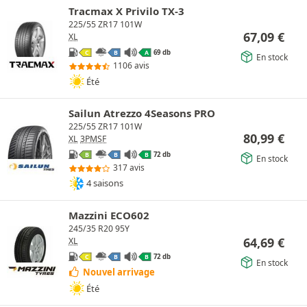
Tracmax X Privilo TX-3
225/55 ZR17 101W
67,09
€
XL
69 db
C
B
A
En stock
1106 avis
Été
Sailun Atrezzo 4Seasons PRO
225/55 ZR17 101W
80,99
€
XL
3PMSF
72 db
B
B
B
En stock
317 avis
4 saisons
Mazzini ECO602
245/35 R20 95Y
64,69
€
XL
72 db
C
B
B
En stock
Nouvel arrivage
Été