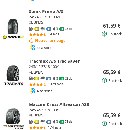
Sonix Prime A/S
245/45 ZR18 100W
XL
3PMSF
61,59
€
72 db
C
C
B
En stock
19 avis
Nouvel arrivage
4 saisons
Tracmax A/S Trac Saver
245/45 ZR18 100Y
65,59
€
XL
3PMSF
72 db
C
B
B
En stock
1329 avis
4 saisons
Mazzini Cross Allseason AS8
245/45 ZR18 100Y
65,59
€
XL
3PMSF
71 db
C
B
B
En stock
174 avis