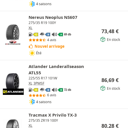
4 saisons
Nereus Neoplus NS607
275/35 R19 100Y
XL
73,48
€
69 db
C
B
A
En stock
4 avis
Nouvel arrivage
Été
Atlander Landerallseason
ATL55
225/55 R17 101W
86,69
€
XL
3PMSF
En stock
72 db
C
B
B
6 avis
4 saisons
Tracmax X Privilo TX-3
275/35 ZR19 100Y
80,28
€
XL