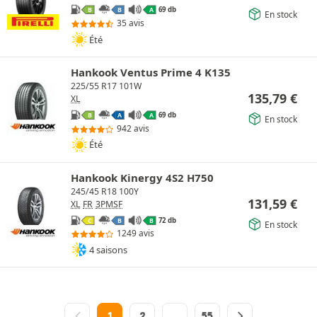
69 db
B
B
A
En stock
35 avis
Été
Hankook Ventus Prime 4 K135
225/55 R17 101W
135,79
€
XL
69 db
B
A
A
En stock
942 avis
Été
Hankook Kinergy 4S2 H750
245/45 R18 100Y
131,59
€
XL
FR
3PMSF
72 db
C
B
B
En stock
1249 avis
4 saisons
1
2
…
55