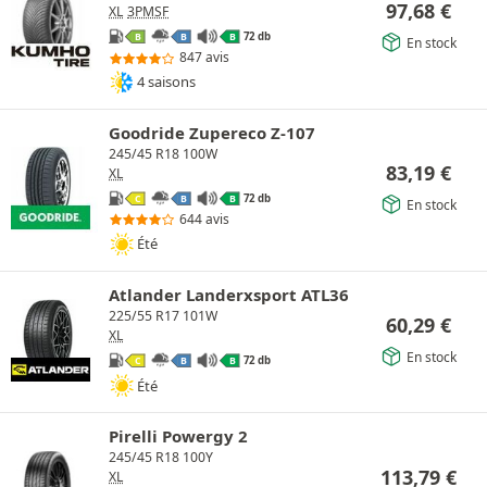
97,68
€
XL
3PMSF
72 db
B
B
B
En stock
847 avis
4 saisons
Goodride Zupereco Z-107
245/45 R18 100W
83,19
€
XL
72 db
C
B
B
En stock
644 avis
Été
Atlander Landerxsport ATL36
225/55 R17 101W
60,29
€
XL
En stock
72 db
C
B
B
Été
Pirelli Powergy 2
245/45 R18 100Y
113,79
€
XL