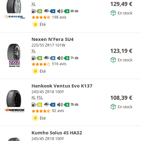
129,49
€
XL
69 db
B
A
A
En stock
198 avis
Été
Nexen N'Fera SU4
225/55 ZR17 101W
123,19
€
XL
71 db
B
B
B
En stock
516 avis
Été
Hankook Ventus Evo K137
245/45 ZR18 100Y
108,39
€
XL
FSL
70 db
C
A
B
En stock
92 avis
Été
Kumho Solus 4S HA32
245/45 ZR18 100Y