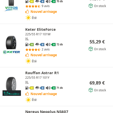
70 db
C
B
B
En stock
9 avis
Nouvel arrivage
Été
Keter EliteForce
225/55 R17 101W
XL
55,29
€
72 db
B
B
B
En stock
2 avis
Nouvel arrivage
Été
Rauffan Astrar R1
225/55 R17 101Y
69,89
€
XL
71 db
C
B
B
En stock
Nouvel arrivage
Été
Nereus Neoplus NS607