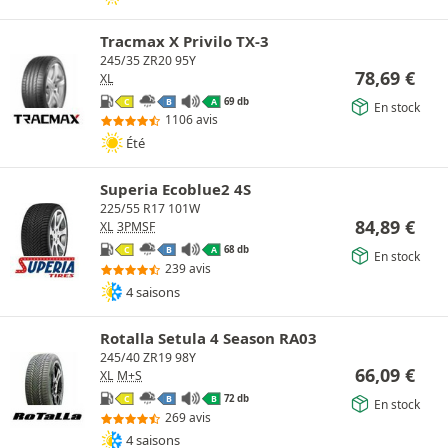
Tracmax X Privilo TX-3
245/35 ZR20 95Y
78,69
€
XL
69 db
C
B
A
En stock
1106 avis
Été
Superia Ecoblue2 4S
225/55 R17 101W
84,89
€
XL
3PMSF
68 db
C
B
A
En stock
239 avis
4 saisons
Rotalla Setula 4 Season RA03
245/40 ZR19 98Y
66,09
€
XL
M+S
72 db
C
B
B
En stock
269 avis
4 saisons