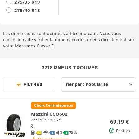
275/35 R19
275/40 R18
Les dimensions sont données à titre indicatif. Nous vous
conseillons de vérifier la dimension des pneus directement sur
votre Mercedes Classe E
2718 PNEUS TROUVÉS
FILTRES
Choix Centralepneus
Mazzini ECO602
275/30 ZR20 97Y
69,19
€
XL
En stock
73 db
C
B
B