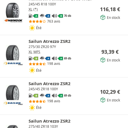
245/45 R18 100Y
116,18
€
XL
(*)
70 db
A
A
B
En stock
763 avis
Été
Sailun Atrezzo ZSR2
275/30 ZR20 97Y
93,39
€
XL
MFS
69 db
B
A
A
En stock
198 avis
Été
Sailun Atrezzo ZSR2
245/45 ZR18 100Y
102,29
€
69 db
B
A
A
En stock
198 avis
Été
Sailun Atrezzo ZSR2
275/40 ZR18 103Y