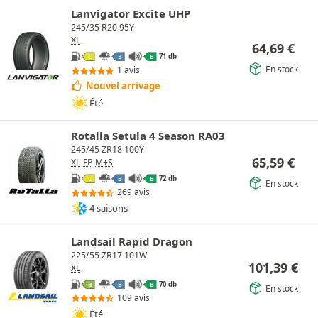
Lanvigator Excite UHP
245/35 R20 95Y
XL
64,69
€
71 db
C
B
B
En stock
1 avis
Nouvel arrivage
Été
Rotalla Setula 4 Season RA03
245/45 ZR18 100Y
65,59
€
XL
FP
M+S
72 db
C
B
B
En stock
269 avis
4 saisons
Landsail Rapid Dragon
225/55 ZR17 101W
101,39
€
XL
70 db
B
B
B
En stock
109 avis
Été