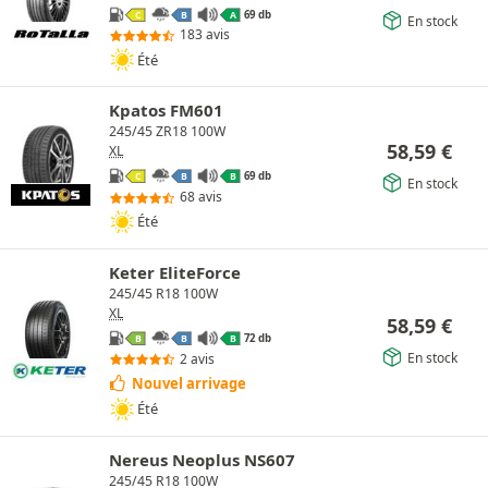
69 db
C
B
A
En stock
183 avis
Été
Kpatos FM601
245/45 ZR18 100W
58,59
€
XL
69 db
C
B
B
En stock
68 avis
Été
Keter EliteForce
245/45 R18 100W
XL
58,59
€
72 db
B
B
B
En stock
2 avis
Nouvel arrivage
Été
Nereus Neoplus NS607
245/45 R18 100W