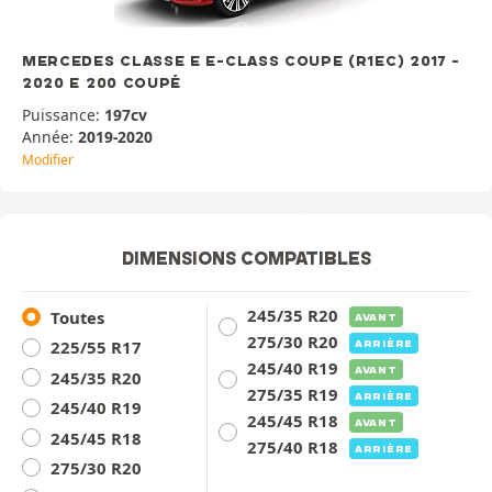
MERCEDES CLASSE E E-CLASS COUPE (R1EC) 2017 -
2020 E 200 COUPÉ
Puissance:
197cv
Année:
2019-2020
Modifier
DIMENSIONS COMPATIBLES
245/35 R20
Toutes
AVANT
275/30 R20
ARRIÈRE
225/55 R17
245/40 R19
AVANT
245/35 R20
275/35 R19
ARRIÈRE
245/40 R19
245/45 R18
AVANT
245/45 R18
275/40 R18
ARRIÈRE
275/30 R20