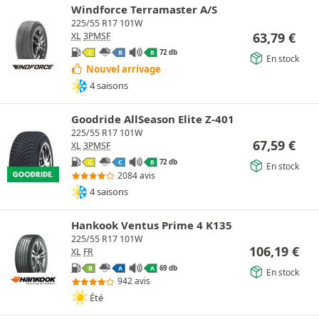
Windforce Terramaster A/S
225/55 R17 101W
63,79
€
XL
3PMSF
72 db
C
B
B
En stock
Nouvel arrivage
4 saisons
Goodride AllSeason Elite Z-401
225/55 R17 101W
67,59
€
XL
3PMSF
72 db
C
C
B
En stock
2084 avis
4 saisons
Hankook Ventus Prime 4 K135
225/55 R17 101W
106,19
€
XL
FR
69 db
B
A
A
En stock
942 avis
Été