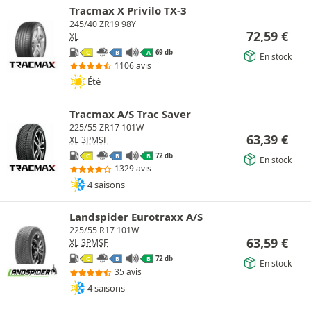
Tracmax X Privilo TX-3
245/40 ZR19 98Y
72,59
€
XL
69 db
C
B
A
En stock
1106 avis
Été
Tracmax A/S Trac Saver
225/55 ZR17 101W
63,39
€
XL
3PMSF
72 db
C
B
B
En stock
1329 avis
4 saisons
Landspider Eurotraxx A/S
225/55 R17 101W
63,59
€
XL
3PMSF
72 db
C
B
B
En stock
35 avis
4 saisons