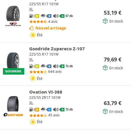
225/55 R17 101W
XL
53,19
€
67 db
C
B
A
En stock
4 avis
Nouvel arrivage
Été
Goodride Zupereco Z-107
225/55 R17 101W
79,69
€
XL
72 db
C
B
B
En stock
644 avis
Été
Ovation VI-388
225/55 ZR17 101W
63,79
€
XL
72 db
D
C
B
En stock
45 avis
Été