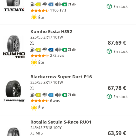
71 db
C
B
B
En stock
1106 avis
Été
Kumho Ecsta HS52
225/55 ZR17 101W
87,69
€
XL
72 db
C
A
B
En stock
272 avis
Été
Blackarrow Super Dart P16
225/55 ZR17 101W
67,78
€
XL
71 db
C
C
B
En stock
6 avis
Été
Rotalla Setula S-Race RU01
245/45 ZR18 100Y
63,59
€
XL
MFS