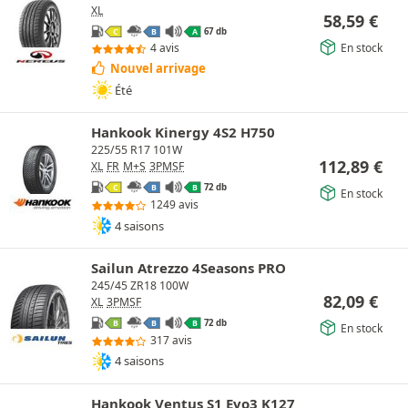
XL
58,59
€
67 db
C
B
A
En stock
4 avis
Nouvel arrivage
Été
Hankook Kinergy 4S2 H750
225/55 R17 101W
112,89
€
XL
FR
M+S
3PMSF
72 db
C
B
B
En stock
1249 avis
4 saisons
Sailun Atrezzo 4Seasons PRO
245/45 ZR18 100W
82,09
€
XL
3PMSF
72 db
B
B
B
En stock
317 avis
4 saisons
Hankook Ventus S1 Evo3 K127