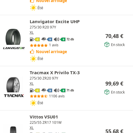
Nouvel arrivage
Été
Lanvigator Excite UHP
275/30 R20 97Y
XL
70,48
€
72 db
C
B
B
En stock
1 avis
Nouvel arrivage
Été
Tracmax X Privilo TX-3
275/30 ZR20 97Y
99,69
€
XL
71 db
C
B
B
En stock
1106 avis
Été
Vittos VSU01
225/55 ZR17 101W
XL
55,68
€