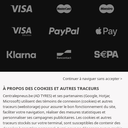
Continuer à naviguer sans accepter >
À PROPOS DES COOKIES ET AUTRES TRACEURS
Centralepneus.be (AD TYRES) et ses partenaires (Google, Hotjar,
Microsoft) utilisent des témoins de connexion (cookies) et autres
traceurs (webstorage) pour assurer le bon fonctionnement du site,
faciliter votre navigation, réaliser des mesures statistiques et
personnaliser ses campagnes publicitaires. Les cookies et autres
traceurs stockés sur votre terminal, sont susceptibles de contenir des